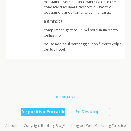
possiamo avere soltanto vantaggi oltre che
conoscerci ed avere rapporti di lavoro ci
possiamo tranquillamente confrontarci….
a g.mincica
complimenti gestisci un bel hotel in un posto
bellissimo
poi se non hai il parcheggio..non è c’erto colpa
del tuo hotel
Torna su
Dispositivo Portatile
Pc Desktop
All content Copyright Booking Blog™ - Il blog del Web Marketing Turistico