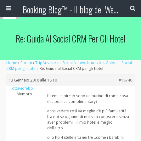
Booking Blog™ - Il blog del Web Marketing Turistico
Re: Guida Al Social CRM Per Gli Hotel
Home
›
Forum
›
TripAdvisor e i Social Network turistici
›
Guida al Social
CRM per gli hotel
›
Re: Guida al Social CRM per gli hotel
13 Gennaio 2010 alle 18:10
#18740
ottaviofebb
Membro
fatemi capire io sono un burino di roma cosa
è la politica complimentary?
ecco vedete così và meglio c’è più familiarità
fra noi se ognuno di noi si fa conoscere senza
aver problemi …il mio hotel è meglio
dell’altro..
o io ho 4 stelle e tu nei tre ..come i bambini ..