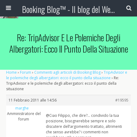
Booking Blog™ - Il blog del Web Marketing Turistico
Re: TripAdvisor E Le Polemiche Degli
Albergatori: Ecco Il Punto Della Situazione
Home
›
Forum
›
Commenti agli articoli di Booking Blog
›
TripAdvisor e
le polemiche degli albergatori: ecco il punto della situazione
›
Re:
TripAdvisor e le polemiche degli albergatori: ecco il punto della
situazione
11 Febbraio 2011 alle 14:56
#19595
marghe
Amministratore del
@Ciao Filippo, che dire?… condivido la tua
forum
posizione, bisognerebbe sempre e solo
discutere dell’argomento trattato, altrimenti
che senso avrebbe? i commenti non