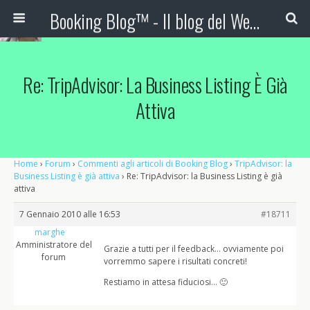
Booking Blog™ - Il blog del Web Marketing Turistico
Re: TripAdvisor: La Business Listing È Già
Attiva
Home
›
Forum
›
Commenti agli articoli di Booking Blog
›
TripAdvisor: la
Business Listing è già attiva
›
Re: TripAdvisor: la Business Listing è già
attiva
7 Gennaio 2010 alle 16:53
#18711
marghe
Amministratore del
Grazie a tutti per il feedback… ovviamente poi
forum
vorremmo sapere i risultati concreti!
Restiamo in attesa fiduciosi… 🙂