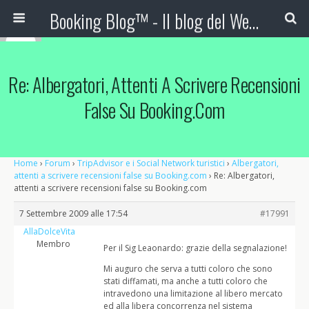
Booking Blog™ - Il blog del Web Marketing Turistico
Re: Albergatori, Attenti A Scrivere Recensioni
False Su Booking.com
Home
›
Forum
›
TripAdvisor e i Social Network turistici
›
Albergatori,
attenti a scrivere recensioni false su Booking.com
›
Re: Albergatori,
attenti a scrivere recensioni false su Booking.com
7 Settembre 2009 alle 17:54
#17991
AllaDolceVita
Membro
Per il Sig Leaonardo: grazie della segnalazione!
Mi auguro che serva a tutti coloro che sono
stati diffamati, ma anche a tutti coloro che
intravedono una limitazione al libero mercato
ed alla libera concorrenza nel sistema