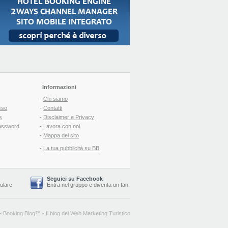
Informazioni
-
Chi siamo
sso
-
Contatti
s
-
Disclaimer e Privacy
assword
-
Lavora con noi
-
Mappa del sito
-
La tua pubblicità su BB
Seguici su Facebook
lulare
Entra nel gruppo
e
diventa un fan
-
Booking Blog
™ -
Il blog del Web Marketing Turistico