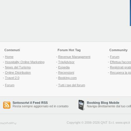
Contenuti
Forum Hot Tag
Community
-
Home
-
Revenue Managament
-
Forum
-
Hospitality Online Marketing
-
TripAdvisor
-
Effettua l'acce
-
News del Turismo
-
Expedia
-
Registrati grati
-
Online Distribution
-
Recensioni
-
Recupera la p
-
Travel 2.0
-
Booking.com
-
Forum
-
Tutti i tag del forum
Sottoscrivi il Feed RSS
Booking Blog Mobile
Resta sempre aggiornato ed in contatto
Naviga direttamente dal tuo cel
Copyright © 2006-2026 QNT S.r.l.
www.qnt.it