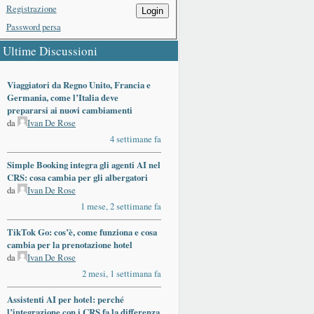
Registrazione
Login
Password persa
Ultime Discussioni
Viaggiatori da Regno Unito, Francia e
Germania, come l’Italia deve
prepararsi ai nuovi cambiamenti
da
Ivan De Rose
4 settimane fa
Simple Booking integra gli agenti AI nel
CRS: cosa cambia per gli albergatori
da
Ivan De Rose
1 mese, 2 settimane fa
TikTok Go: cos’è, come funziona e cosa
cambia per la prenotazione hotel
da
Ivan De Rose
2 mesi, 1 settimana fa
Assistenti AI per hotel: perché
l’integrazione con i CRS fa la differenza