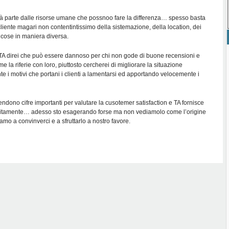
tà parte dalle risorse umane che possnoo fare la differenza… spesso basta
l cliente magari non contentintissimo della sistemazione, della location, dei
 cose in maniera diversa.
TA direi che può essere dannoso per chi non gode di buone recensioni e
la riferie con loro, piuttosto cercherei di migliorare la situazione
 i motivi che portani i clienti a lamentarsi ed apportando velocemente i
ndono cifre importanti per valutare la cusotemer satisfaction e TA fornisce
tuitamente… adesso sto esagerando forse ma non vediamolo come l’origine
iamo a convinverci e a sfruttarlo a nostro favore.