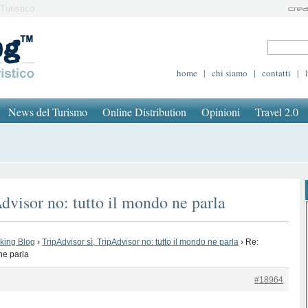
Turistico
home
|
chi siamo
|
contatti
|
News del Turismo
Online Distribution
Opinioni
Travel 2.0
dvisor no: tutto il mondo ne parla
oking Blog
›
TripAdvisor sì, TripAdvisor no: tutto il mondo ne parla
›
Re:
 ne parla
#18964