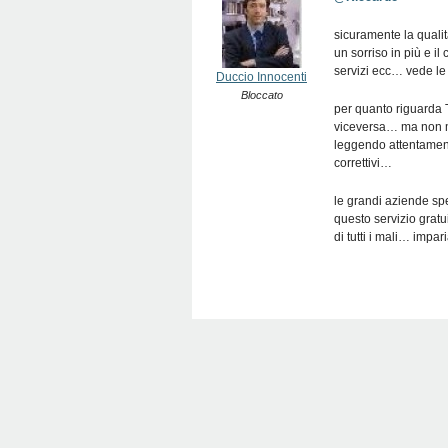
sicuramente la quali
un sorriso in più e i
servizi ecc… vede le
Duccio Innocenti
Bloccato
per quanto riguarda 
viceversa… ma non me 
leggendo attentamente
correttivi…
le grandi aziende spe
questo servizio gra
di tutti i mali… impar