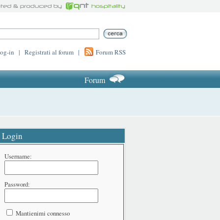
log-in
|
Registrati al forum
|
Forum RSS
Forum
Login
Username:
Password:
Mantienimi connesso