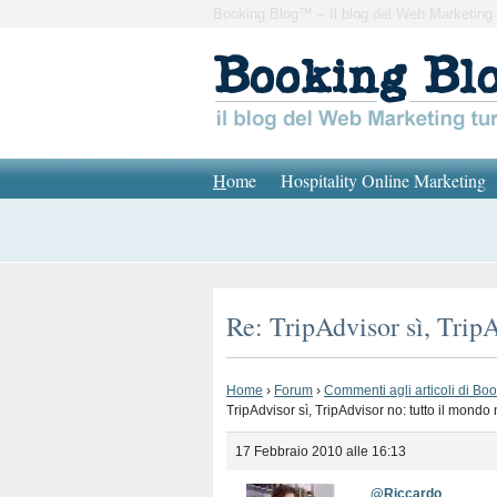
Booking Blog™ – Il blog del Web Marketing 
H
ome
Hospitality Online Marketing
Re: TripAdvisor sì, TripA
Home
›
Forum
›
Commenti agli articoli di Bo
TripAdvisor sì, TripAdvisor no: tutto il mondo
17 Febbraio 2010 alle 16:13
@Riccardo