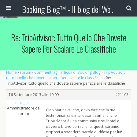
Booking Blog™ - Il blog del Web Marketing Turistico
Re: TripAdvisor: Tutto Quello Che Dovete
Sapere Per Scalare Le Classifiche
Home
›
Forum
›
Commenti agli articoli di Booking Blog
›
TripAdvisor:
tutto quello che dovete sapere per scalare le classifiche
›
Re:
TripAdvisor: tutto quello che dovete sapere per scalare le classifiche
16 Settembre 2013 alle 10:09
#21103
marghe
Amministratore del
Ciao Marina Milano, devo dire che la tua
forum
testimonianza è interessantissima: anche
TripAdvisor è una community e se l’hotel è
davvero bravo con i clienti, questi saranno
disposti a spendere parole di difesa per lui!