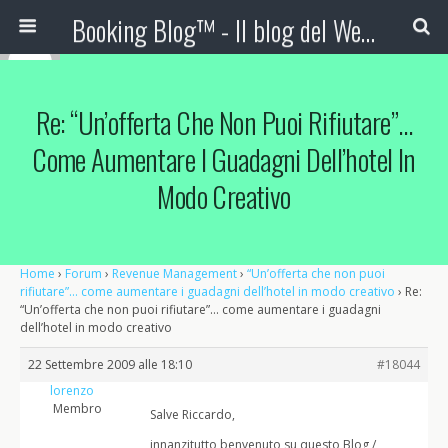
Booking Blog™ - Il blog del Web Marketing Turistico
Re: “Un’offerta Che Non Puoi Rifiutare”…
Come Aumentare I Guadagni Dell’hotel In
Modo Creativo
Home
›
Forum
›
Revenue Management
›
“Un’offerta che non puoi
rifiutare”… come aumentare i guadagni dell’hotel in modo creativo
›
Re:
“Un’offerta che non puoi rifiutare”… come aumentare i guadagni
dell’hotel in modo creativo
22 Settembre 2009 alle 18:10
#18044
lorenzo
Membro
Salve Riccardo,
innanzitutto benvenuto su questo Blog /