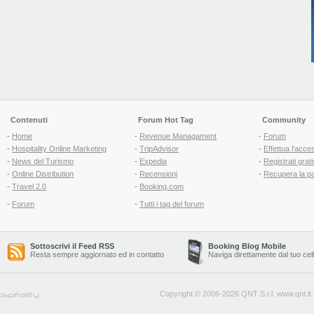
Contenuti
Forum Hot Tag
Community
-
Home
-
Revenue Managament
-
Forum
-
Hospitality Online Marketing
-
TripAdvisor
-
Effettua l'acce
-
News del Turismo
-
Expedia
-
Registrati grati
-
Online Distribution
-
Recensioni
-
Recupera la p
-
Travel 2.0
-
Booking.com
-
Forum
-
Tutti i tag del forum
Sottoscrivi il Feed RSS
Booking Blog Mobile
Resta sempre aggiornato ed in contatto
Naviga direttamente dal tuo cel
Copyright © 2006-2026 QNT S.r.l.
www.qnt.it