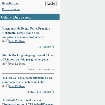
Registrazione
Login
Password persa
Ultime Discussioni
Viaggiatori da Regno Unito, Francia e
Germania, come l’Italia deve
prepararsi ai nuovi cambiamenti
da
Ivan De Rose
4 settimane fa
Simple Booking integra gli agenti AI nel
CRS: cosa cambia per gli albergatori
da
Ivan De Rose
1 mese, 2 settimane fa
TikTok Go: cos’è, come funziona e cosa
cambia per la prenotazione hotel
da
Ivan De Rose
2 mesi, 1 settimana fa
Assistenti AI per hotel: perché
l’integrazione con i CRS fa la differenza