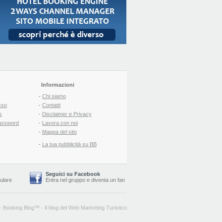
Informazioni
-
Chi siamo
sso
-
Contatti
s
-
Disclaimer e Privacy
assword
-
Lavora con noi
-
Mappa del sito
-
La tua pubblicità su BB
Seguici su Facebook
lulare
Entra nel gruppo
e
diventa un fan
-
Booking Blog
™ -
Il blog del Web Marketing Turistico