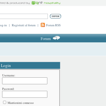
log-in
|
Registrati al forum
|
Forum RSS
Forum
Login
Username:
Password:
Mantienimi connesso