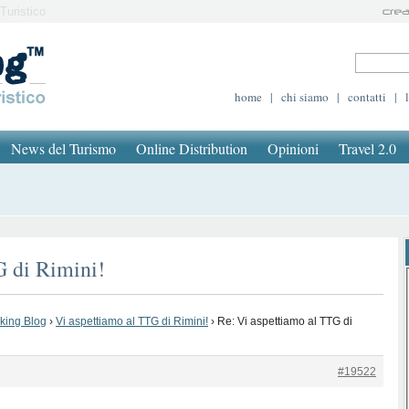
Turistico
home
|
chi siamo
|
contatti
|
News del Turismo
Online Distribution
Opinioni
Travel 2.0
G di Rimini!
oking Blog
›
Vi aspettiamo al TTG di Rimini!
›
Re: Vi aspettiamo al TTG di
#19522
.