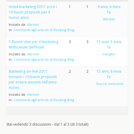
Hotel marketing 2017: ecco i
1
1
9 anni, 6 mesi
10 buoni propositi per il
fa
nuovo anno
sfarinel
Iniziato da:
sfarinel
in:
Commenti agli articoli di Booking Blog
5 Buone idee per il Marketing
3
3
15 anni, 5 mesi
Multicanale dell’hotel
fa
Iniziato da:
sfarinel
marghe
in:
Commenti agli articoli di Booking Blog
Marketing on-line 2011:
2
2
15 anni, 6 mesi
tornano i 10 buoni propositi
fa
per essere vincenti nell’anno
Duccio Innocenti
nuovo
Iniziato da:
sfarinel
in:
Commenti agli articoli di Booking Blog
Stai vedendo 3 discussioni - dal 1 al 3 (di 3 totali)