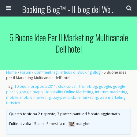
Booking Blog™ - Il blog del Web Marketing Turistico
5 Buone Idee Per Il Marketing Multicanale
Dell’hotel
Home
›
Forum
›
Commenti agli articoli di Booking Blog
›
5 Buone idee
per il Marketing Multicanale dell’hotel
Tag:
10 buoni propositi 2011
,
click-to-call
,
from-blog
,
google
,
google
places
,
google-maps
,
Hospitality Online Marketing
,
internet-marketing
,
mobile
,
mobile marketing
,
pay-per-click
,
remarketing
,
web marketing
turistico
Questo topic ha 2 risposte, 3 partecipanti ed è stato aggiornato
l'ultima volta
15 anni, 5 mesi fa
da
marghe
.