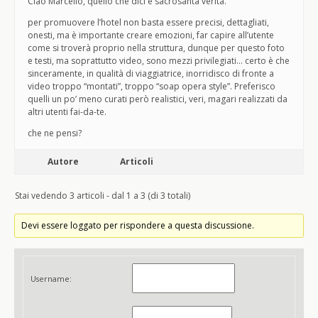
Ciao Marcello, quello che dici è sacrosanta verità.
per promuovere l’hotel non basta essere precisi, dettagliati,
onesti, ma è importante creare emozioni, far capire all’utente
come si troverà proprio nella struttura, dunque per questo foto
e testi, ma soprattutto video, sono mezzi privilegiati… certo è che
sinceramente, in qualità di viaggiatrice, inorridisco di fronte a
video troppo “montati”, troppo “soap opera style”. Preferisco
quelli un po’ meno curati però realistici, veri, magari realizzati da
altri utenti fai-da-te.
che ne pensi?
Autore
Articoli
Stai vedendo 3 articoli - dal 1 a 3 (di 3 totali)
Devi essere loggato per rispondere a questa discussione.
Username: