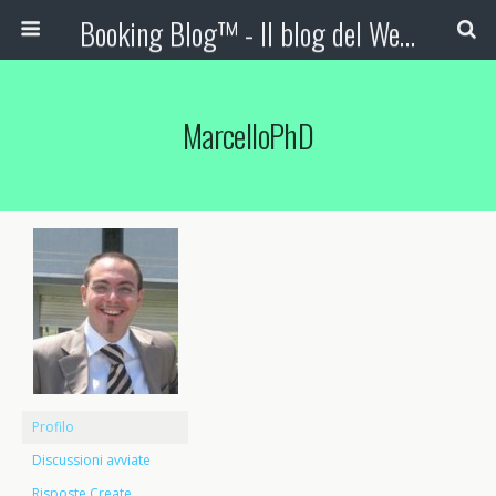
Booking Blog™ - Il blog del Web Marketing Turistico
MarcelloPhD
Profilo
Discussioni avviate
Risposte Create