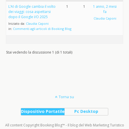
L’AI di Google cambia il volto
1
1
1 anno, 2 mesi
dei viaggi: cosa aspettarsi
fa
dopo il Google I/O 2025
Claudia Caponi
Iniziato da:
Claudia Caponi
in:
Commenti agli articoli di Booking Blog
Stai vedendo la discussione 1 (di 1 totali)
Torna su
Dispositivo Portatile
Pc Desktop
All content Copyright Booking Blog™ - Il blog del Web Marketing Turistico