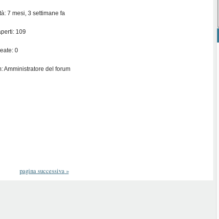
ità: 7 mesi, 3 settimane fa
perti: 109
eate: 0
: Amministratore del forum
pagina successiva
»