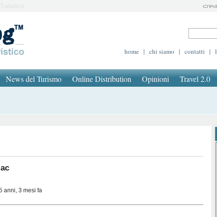
Turistico
home
|
chi siamo
|
contatti
|
News del Turismo
Online Distribution
Opinioni
Travel 2.0
iac
5 anni, 3 mesi fa