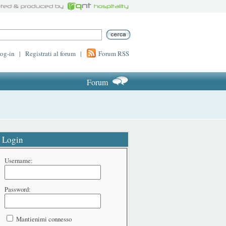
log-in
|
Registrati al forum
|
Forum RSS
Forum
Login
Username:
Password:
Mantienimi connesso