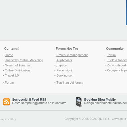
Contenuti
Forum Hot Tag
Community
-
Home
-
Revenue Managament
-
Forum
-
Hospitality Online Marketing
-
TripAdvisor
-
Effettua l'acce
-
News del Turismo
-
Expedia
-
Registrati grati
-
Online Distribution
-
Recensioni
-
Recupera la p
-
Travel 2.0
-
Booking.com
-
Forum
-
Tutti i tag del forum
Sottoscrivi il Feed RSS
Booking Blog Mobile
Resta sempre aggiornato ed in contatto
Naviga direttamente dal tuo cel
Copyright © 2006-2026 QNT S.r.l.
www.qnt.it