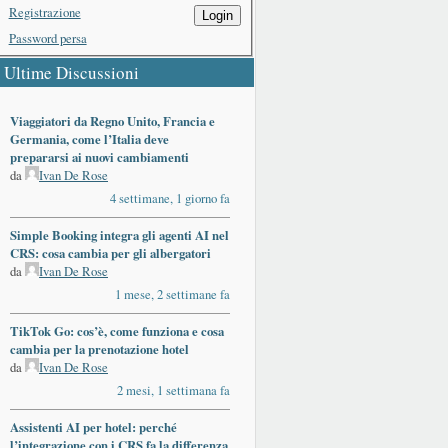
Registrazione
Login
Password persa
Ultime Discussioni
Viaggiatori da Regno Unito, Francia e
Germania, come l’Italia deve
prepararsi ai nuovi cambiamenti
da
Ivan De Rose
4 settimane, 1 giorno fa
Simple Booking integra gli agenti AI nel
CRS: cosa cambia per gli albergatori
da
Ivan De Rose
1 mese, 2 settimane fa
TikTok Go: cos’è, come funziona e cosa
cambia per la prenotazione hotel
da
Ivan De Rose
2 mesi, 1 settimana fa
Assistenti AI per hotel: perché
l’integrazione con i CRS fa la differenza