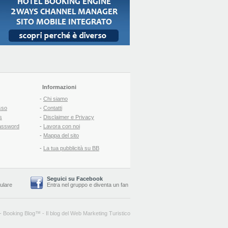
Informazioni
-
Chi siamo
sso
-
Contatti
s
-
Disclaimer e Privacy
assword
-
Lavora con noi
-
Mappa del sito
-
La tua pubblicità su BB
Seguici su Facebook
lulare
Entra nel gruppo
e
diventa un fan
-
Booking Blog
™ -
Il blog del Web Marketing Turistico