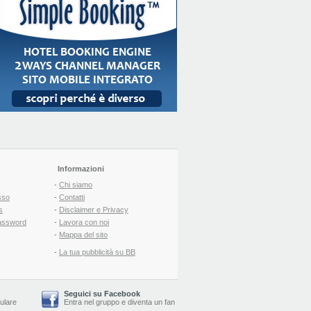
Informazioni
-
Chi siamo
sso
-
Contatti
s
-
Disclaimer e Privacy
assword
-
Lavora con noi
-
Mappa del sito
-
La tua pubblicità su BB
Seguici su Facebook
lulare
Entra nel gruppo
e
diventa un fan