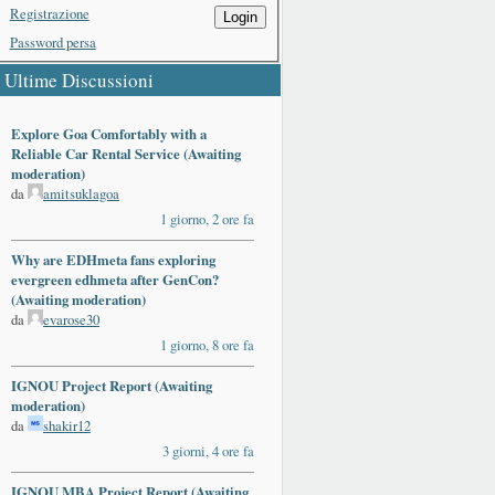
Registrazione
Login
Password persa
Ultime Discussioni
Explore Goa Comfortably with a
Reliable Car Rental Service (Awaiting
moderation)
da
amitsuklagoa
1 giorno, 2 ore fa
Why are EDHmeta fans exploring
evergreen edhmeta after GenCon?
(Awaiting moderation)
da
evarose30
1 giorno, 8 ore fa
IGNOU Project Report (Awaiting
moderation)
da
shakir12
3 giorni, 4 ore fa
IGNOU MBA Project Report (Awaiting