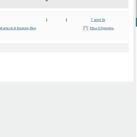
ti
1
1
7 anni fa
i articoli di Booking Blog
Elisa D’Agostino