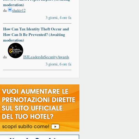
moderation)
da
shakir12
3 giorni, 4 ore fa
How Can Tax Identity Theft Occur and
How Can It Be Prevented? (Awaiting
moderation)
da
ISJLeadersInSecurityAwards
3 giorni, 6 ore fa