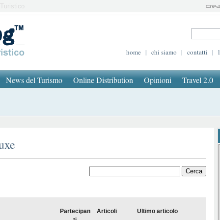
Turistico
home
|
chi siamo
|
contatti
|
News del Turismo
Online Distribution
Opinioni
Travel 2.0
luxe
Partecipan
Articoli
Ultimo articolo