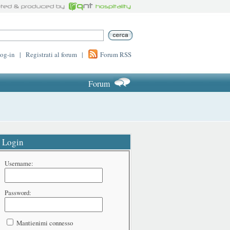
log-in
|
Registrati al forum
|
Forum RSS
Forum
Login
Username:
Password:
Mantienimi connesso