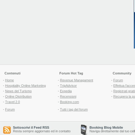
Contenuti
Forum Hot Tag
Community
-
Home
-
Revenue Managament
-
Forum
-
Hospitality Online Marketing
-
TripAdvisor
-
Effettua l'acce
-
News del Turismo
-
Expedia
-
Registrati grati
-
Online Distribution
-
Recensioni
-
Recupera la p
-
Travel 2.0
-
Booking.com
-
Forum
-
Tutti i tag del forum
Sottoscrivi il Feed RSS
Booking Blog Mobile
Resta sempre aggiornato ed in contatto
Naviga direttamente dal tuo cel