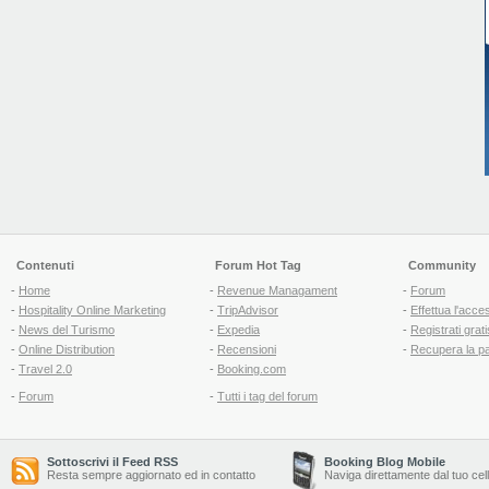
Contenuti
Forum Hot Tag
Community
-
Home
-
Revenue Managament
-
Forum
-
Hospitality Online Marketing
-
TripAdvisor
-
Effettua l'acce
-
News del Turismo
-
Expedia
-
Registrati grati
-
Online Distribution
-
Recensioni
-
Recupera la p
-
Travel 2.0
-
Booking.com
-
Forum
-
Tutti i tag del forum
Sottoscrivi il Feed RSS
Booking Blog Mobile
Resta sempre aggiornato ed in contatto
Naviga direttamente dal tuo cel