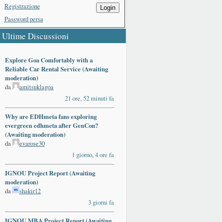
Registrazione
Login
Password persa
Ultime Discussioni
Explore Goa Comfortably with a
Reliable Car Rental Service (Awaiting
moderation)
da
amitsuklagoa
21 ore, 52 minuti fa
Why are EDHmeta fans exploring
evergreen edhmeta after GenCon?
(Awaiting moderation)
da
evarose30
1 giorno, 4 ore fa
IGNOU Project Report (Awaiting
moderation)
da
shakir12
3 giorni fa
IGNOU MBA Project Report (Awaiting