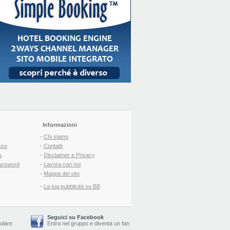
Informazioni
-
Chi siamo
sso
-
Contatti
s
-
Disclaimer e Privacy
assword
-
Lavora con noi
-
Mappa del sito
-
La tua pubblicità su BB
Seguici su Facebook
lulare
Entra nel gruppo
e
diventa un fan