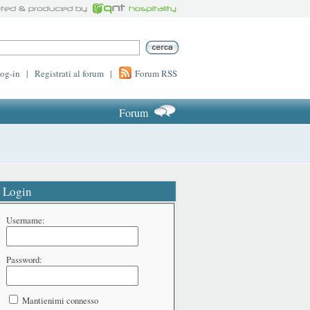
log-in
|
Registrati al forum
|
Forum RSS
Forum
Login
Username:
Password:
Mantienimi connesso