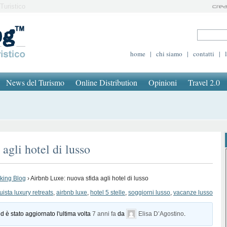
Turistico
home
|
chi siamo
|
contatti
|
News del Turismo
Online Distribution
Opinioni
Travel 2.0
agli hotel di lusso
oking Blog
›
Airbnb Luxe: nuova sfida agli hotel di lusso
ista luxury retreats
,
airbnb luxe
,
hotel 5 stelle
,
soggiorni lusso
,
vacanze lusso
d è stato aggiornato l'ultima volta
7 anni fa
da
Elisa D’Agostino
.