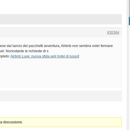
#30384
ese dal lancio dei pacchetti avventura, Airbnb non sembra voler fermare
vel. Nonostante le richieste di s
mpleto:
Airbnb Luxe: nuova sfida agli hotel di lusso
]
ta discussione.