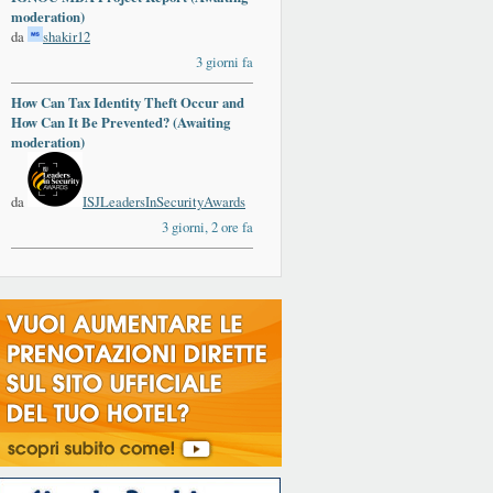
moderation)
da
shakir12
3 giorni fa
How Can Tax Identity Theft Occur and
How Can It Be Prevented? (Awaiting
moderation)
da
ISJLeadersInSecurityAwards
3 giorni, 2 ore fa