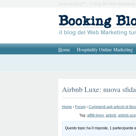
Booking Blog™ – Il blog del Web Marketing 
H
ome
Hospitality Online Marketing
Airbnb Luxe: nuova sfida 
Home
›
Forum
›
Commenti agli articoli di Bo
Tag:
affitti brevi
,
airbnb
,
airbnb acqu
Questo topic ha 0 risposte, 1 partecipante e