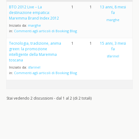
BTO 2012 Live – La
1
1
13 anni, 8 mesi
destinazione empatica:
fa
Maremma Brand Index 2012
marghe
Iniziato da:
marghe
in:
Commenti agli articoli di Booking Blog
Tecnologia, tradizione, anima
1
1
15 anni, 3 mesi
green: la promozione
fa
intelligente della Maremma
sfarinel
toscana
Iniziato da:
sfarinel
in:
Commenti agli articoli di Booking Blog
Stai vedendo 2 discussioni - dal 1 al 2 (di 2 totali)