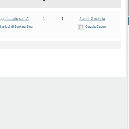
ti
ggio basato sull’IA
1
1
2 anni, 2 mesi fa
articoli di Booking Blog
Claudia Caponi