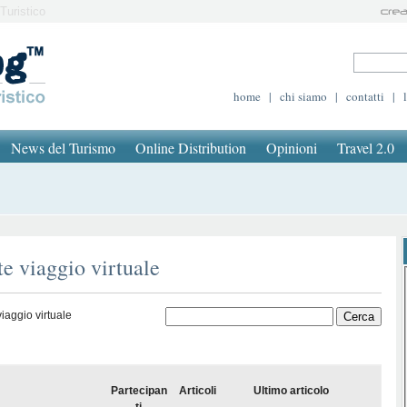
Turistico
home
|
chi siamo
|
contatti
|
News del Turismo
Online Distribution
Opinioni
Travel 2.0
te viaggio virtuale
iaggio virtuale
Partecipan
Articoli
Ultimo articolo