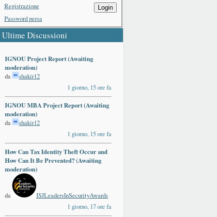
Registrazione
Login
Password persa
Ultime Discussioni
IGNOU Project Report (Awaiting
moderation)
da
shakir12
1 giorno, 15 ore fa
IGNOU MBA Project Report (Awaiting
moderation)
da
shakir12
1 giorno, 15 ore fa
How Can Tax Identity Theft Occur and
How Can It Be Prevented? (Awaiting
moderation)
da
ISJLeadersInSecurityAwards
1 giorno, 17 ore fa