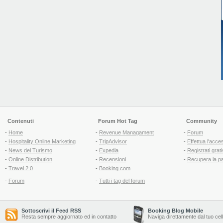
Contenuti
Forum Hot Tag
Community
-
Home
-
Revenue Managament
-
Forum
-
Hospitality Online Marketing
-
TripAdvisor
-
Effettua l'acce
-
News del Turismo
-
Expedia
-
Registrati grati
-
Online Distribution
-
Recensioni
-
Recupera la p
-
Travel 2.0
-
Booking.com
-
Forum
-
Tutti i tag del forum
Sottoscrivi il Feed RSS
Booking Blog Mobile
Resta sempre aggiornato ed in contatto
Naviga direttamente dal tuo cel