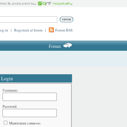
log-in
|
Registrati al forum
|
Forum RSS
Forum
Login
Username:
Password:
Mantienimi connesso