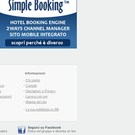
Informazioni
-
Chi siamo
sso
-
Contatti
s
-
Disclaimer e Privacy
assword
-
Lavora con noi
-
Mappa del sito
-
La tua pubblicità su BB
Seguici su Facebook
lulare
Entra nel gruppo
e
diventa un fan