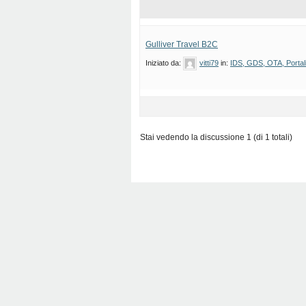
Gulliver Travel B2C
Iniziato da:
vitti79
in:
IDS, GDS, OTA, Portali 
Stai vedendo la discussione 1 (di 1 totali)