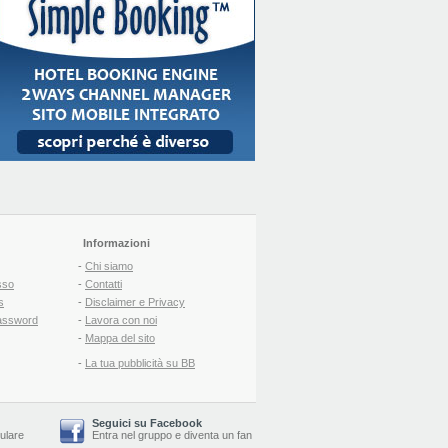
Informazioni
-
Chi siamo
sso
-
Contatti
s
-
Disclaimer e Privacy
assword
-
Lavora con noi
-
Mappa del sito
-
La tua pubblicità su BB
Seguici su Facebook
lulare
Entra nel gruppo
e
diventa un fan