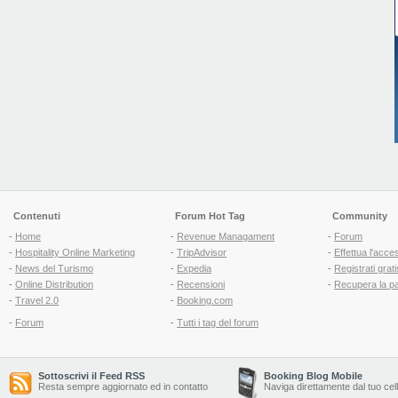
Contenuti
Forum Hot Tag
Community
-
Home
-
Revenue Managament
-
Forum
-
Hospitality Online Marketing
-
TripAdvisor
-
Effettua l'acce
-
News del Turismo
-
Expedia
-
Registrati grati
-
Online Distribution
-
Recensioni
-
Recupera la p
-
Travel 2.0
-
Booking.com
-
Forum
-
Tutti i tag del forum
Sottoscrivi il Feed RSS
Booking Blog Mobile
Resta sempre aggiornato ed in contatto
Naviga direttamente dal tuo cel