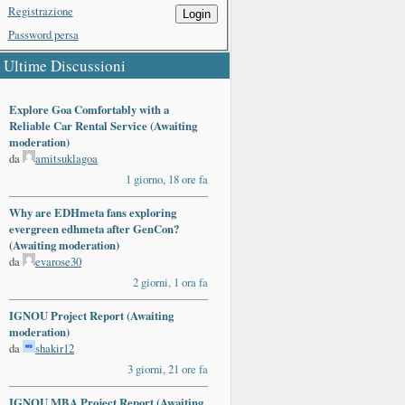
Registrazione
Login
Password persa
Ultime Discussioni
Explore Goa Comfortably with a
Reliable Car Rental Service (Awaiting
moderation)
da
amitsuklagoa
1 giorno, 18 ore fa
Why are EDHmeta fans exploring
evergreen edhmeta after GenCon?
(Awaiting moderation)
da
evarose30
2 giorni, 1 ora fa
IGNOU Project Report (Awaiting
moderation)
da
shakir12
3 giorni, 21 ore fa
IGNOU MBA Project Report (Awaiting