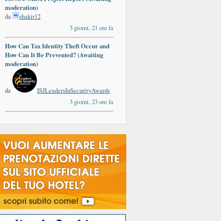
moderation)
da
shakir12
3 giorni, 21 ore fa
How Can Tax Identity Theft Occur and
How Can It Be Prevented? (Awaiting
moderation)
da
ISJLeadersInSecurityAwards
3 giorni, 23 ore fa