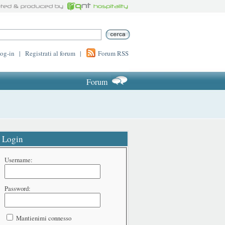
log-in
|
Registrati al forum
|
Forum RSS
Forum
Login
Username:
Password:
Mantienimi connesso