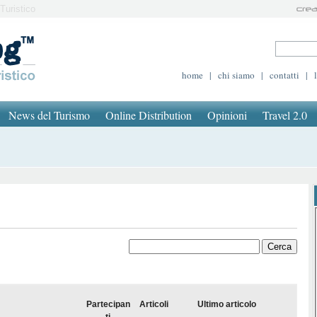
Turistico
home
|
chi siamo
|
contatti
|
News del Turismo
Online Distribution
Opinioni
Travel 2.0
Partecipan
Articoli
Ultimo articolo