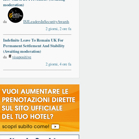
moderation)
da
ISJLeadersInSecurityAwards
2 giorni, 2 ore fa
Indefinite Leave To Remain UK For
Permanent Settlement And Stability
(Awaiting moderation)
da
visapositive
2 giorni, 4 ore fa