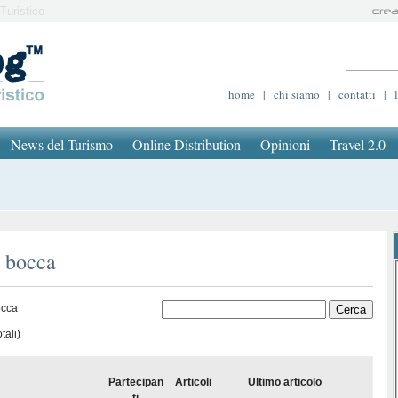
Turistico
home
|
chi siamo
|
contatti
|
News del Turismo
Online Distribution
Opinioni
Travel 2.0
ò bocca
occa
tali)
Partecipan
Articoli
Ultimo articolo