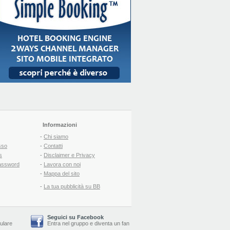
Informazioni
-
Chi siamo
sso
-
Contatti
s
-
Disclaimer e Privacy
assword
-
Lavora con noi
-
Mappa del sito
-
La tua pubblicità su BB
Seguici su Facebook
lulare
Entra nel gruppo
e
diventa un fan