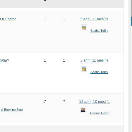
ti
 il turismo
1
1
5 anni, 11 mesi fa
Sacha Tellini
talia?
1
1
5 anni, 11 mesi fa
Sacha Tellini
7
7
12 anni, 10 mesi fa
i di Booking Blog
Antonio Greci