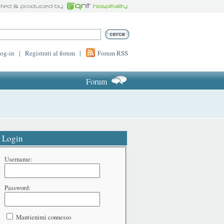
log-in
|
Registrati al forum
|
Forum RSS
Forum
Login
Username:
Password:
Mantienimi connesso