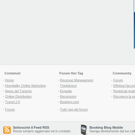
Contenuti
Forum Hot Tag
Community
-
Home
-
Revenue Managament
-
Forum
-
Hospitality Online Marketing
-
TripAdvisor
-
Effettua l'acce
-
News del Turismo
-
Expedia
-
Registrati grati
-
Online Distribution
-
Recensioni
-
Recupera la p
-
Travel 2.0
-
Booking.com
-
Forum
-
Tutti i tag del forum
Sottoscrivi il Feed RSS
Booking Blog Mobile
Resta sempre aggiornato ed in contatto
Naviga direttamente dal tuo cel