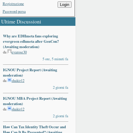
Registrazione
Login
Password persa
Ultime Discussioni
Why are EDHmeta fans exploring
evergreen edhmeta after GenCon?
(Awaiting moderation)
da
evarose30
5 ore, 5 minuti fa
IGNOU Project Report (Awaiting
moderation)
da
shakir12
2 giorni fa
IGNOU MBA Project Report (Awaiting
moderation)
da
shakir12
2 giorni fa
How Can Tax Identity Theft Occur and
How Can It Be Prevented? (Awaiting