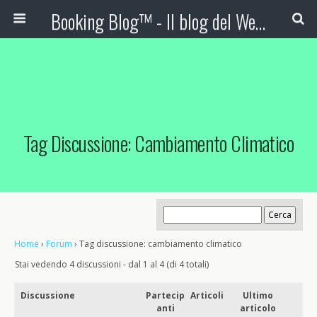
Booking Blog™ - Il blog del Web Marketing Turistico
Tag Discussione: Cambiamento Climatico
Home
›
Forum
›
Tag discussione: cambiamento climatico
Stai vedendo 4 discussioni - dal 1 al 4 (di 4 totali)
Discussione
Partecip
Articoli
Ultimo
anti
articolo