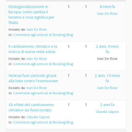
Destagionalizzazione in
1
1
8 mesi fa
Europa: come cambia il
Ivan De Rose
turismo e cosa significa per
l’Italia
Iniziato da:
Ivan De Rose
in:
Commenti agli articoli di Booking Blog
Il cambiamento climatico e la
1
1
2 anni, 4 mesi
ricerca di nuove mete estive
fa
Iniziato da:
Ivan De Rose
Ivan De Rose
in:
Commenti agli articoli di Booking Blog
Venezia fuori pericolo grazie
1
1
2 anni, 10 mesi
alla lotta contro l’overtourism
fa
Iniziato da:
Ivan De Rose
Ivan De Rose
in:
Commenti agli articoli di Booking Blog
Gli effetti del cambiamento
1
1
3 anni fa
climatico sui flussi turistici
Claudia Caponi
Iniziato da:
Claudia Caponi
in:
Commenti agli articoli di Booking Blog