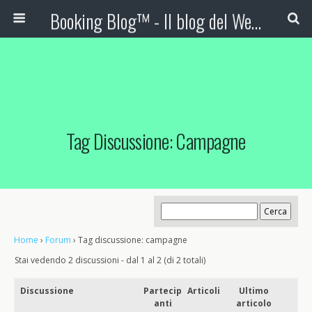
Booking Blog™ - Il blog del Web Marketing Turistico
Tag Discussione: Campagne
Home
›
Forum
›
Tag discussione: campagne
Stai vedendo 2 discussioni - dal 1 al 2 (di 2 totali)
Discussione
Partecip
Articoli
Ultimo
anti
articolo