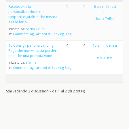
Facebook e la
1
1
6 anni, 6 mesi
personalizzazione dei
fa
rapporti digitali: in che misura
Sacha Tellini
è utile farlo?
Iniziato da:
Sacha Tellini
in:
Commenti agli articoli di Booking Blog
10 Consigli per una Landing
4
4
15 anni, 6 mesi
Page che non vi faccia perdere
fa
neanche una prenotazione
misterjinx
Iniziato da:
sfarinel
in:
Commenti agli articoli di Booking Blog
Stai vedendo 2 discussioni - dal 1 al 2 (di 2 totali)