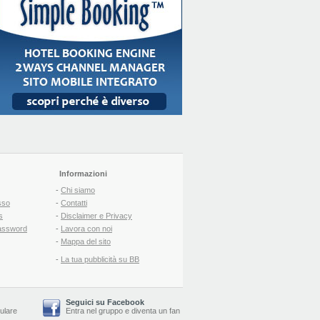
Informazioni
-
Chi siamo
sso
-
Contatti
s
-
Disclaimer e Privacy
assword
-
Lavora con noi
-
Mappa del sito
-
La tua pubblicità su BB
Seguici su Facebook
lulare
Entra nel gruppo
e
diventa un fan