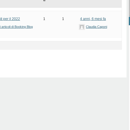
ti
sti per il 2022
1
1
4 anni, 6 mesi fa
articoli di Booking Blog
Claudia Caponi