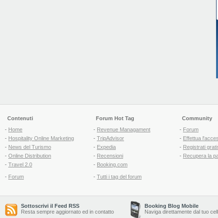
Contenuti
Forum Hot Tag
Community
-
Home
-
Revenue Managament
-
Forum
-
Hospitality Online Marketing
-
TripAdvisor
-
Effettua l'acce
-
News del Turismo
-
Expedia
-
Registrati grati
-
Online Distribution
-
Recensioni
-
Recupera la p
-
Travel 2.0
-
Booking.com
-
Forum
-
Tutti i tag del forum
Sottoscrivi il Feed RSS
Booking Blog Mobile
Resta sempre aggiornato ed in contatto
Naviga direttamente dal tuo cel