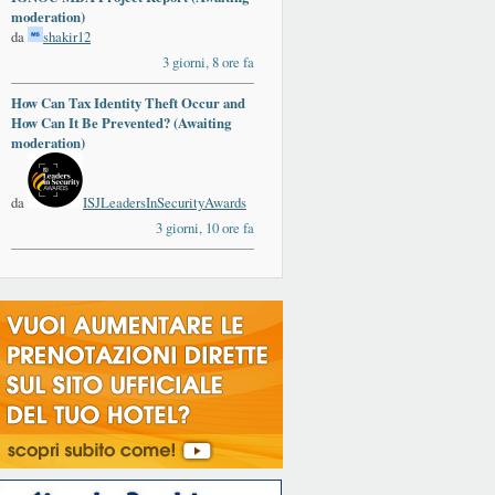
moderation)
da
shakir12
3 giorni, 8 ore fa
How Can Tax Identity Theft Occur and
How Can It Be Prevented? (Awaiting
moderation)
da
ISJLeadersInSecurityAwards
3 giorni, 10 ore fa