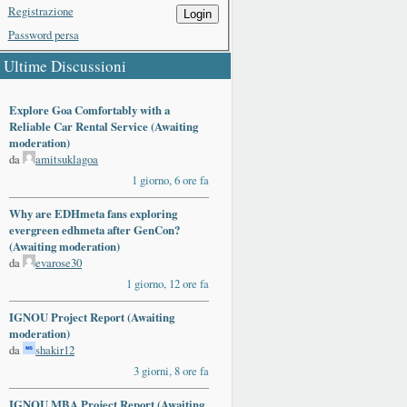
Registrazione
Login
Password persa
Ultime Discussioni
Explore Goa Comfortably with a
Reliable Car Rental Service (Awaiting
moderation)
da
amitsuklagoa
1 giorno, 6 ore fa
Why are EDHmeta fans exploring
evergreen edhmeta after GenCon?
(Awaiting moderation)
da
evarose30
1 giorno, 12 ore fa
IGNOU Project Report (Awaiting
moderation)
da
shakir12
3 giorni, 8 ore fa
IGNOU MBA Project Report (Awaiting