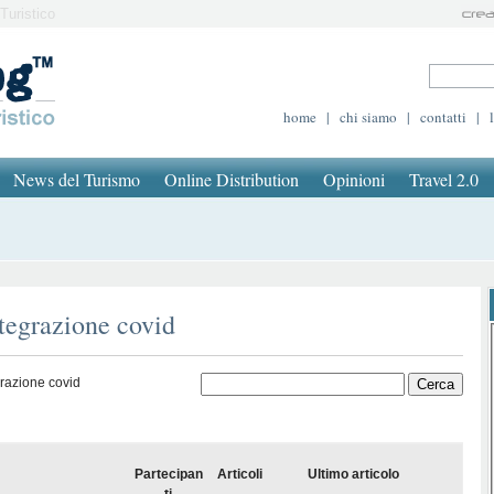
Turistico
home
|
chi siamo
|
contatti
|
News del Turismo
Online Distribution
Opinioni
Travel 2.0
ntegrazione covid
grazione covid
Partecipan
Articoli
Ultimo articolo