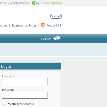
log-in
|
Registrati al forum
|
Forum RSS
Forum
Login
Username:
Password:
Mantienimi connesso