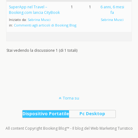
SuperApp nel Travel –
1
1
6 anni, 6 mesi
Booking.com lancia CityBook
fa
Iniziato da:
Sabrina Musci
Sabrina Musci
in:
Commenti agli articoli di Booking Blog
Stai vedendo la discussione 1 (di 1 totali)
Torna su
Dispositivo Portatile
Pc Desktop
All content Copyright Booking Blog™ - Il blog del Web Marketing Turistico