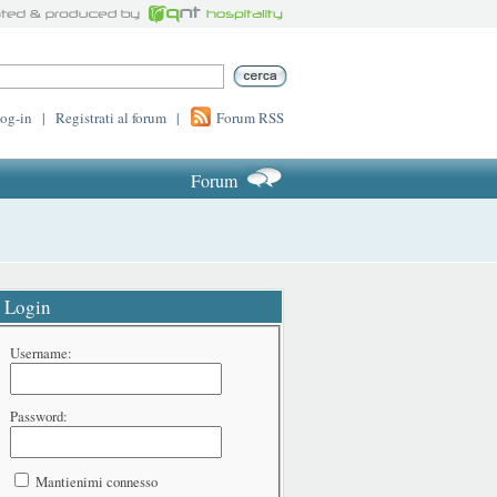
log-in
|
Registrati al forum
|
Forum RSS
Forum
Login
Username:
Password:
Mantienimi connesso