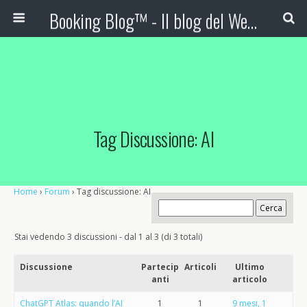
Booking Blog™ - Il blog del Web Marketing Turistico
Tag Discussione: AI
Home
›
Forum
›
Tag discussione: AI
Stai vedendo 3 discussioni - dal 1 al 3 (di 3 totali)
Discussione
Partecip
Articoli
Ultimo
anti
articolo
ChatGPT Atlas: quando l’AI
1
1
9 mesi, 1