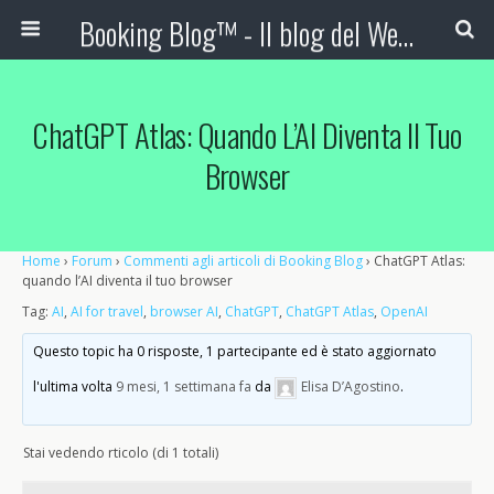
Booking Blog™ - Il blog del Web Marketing Turistico
ChatGPT Atlas: Quando L’AI Diventa Il Tuo
Browser
Home
›
Forum
›
Commenti agli articoli di Booking Blog
›
ChatGPT Atlas:
quando l’AI diventa il tuo browser
Tag:
AI
,
AI for travel
,
browser AI
,
ChatGPT
,
ChatGPT Atlas
,
OpenAI
Questo topic ha 0 risposte, 1 partecipante ed è stato aggiornato
l'ultima volta
9 mesi, 1 settimana fa
da
Elisa D’Agostino
.
Stai vedendo rticolo (di 1 totali)