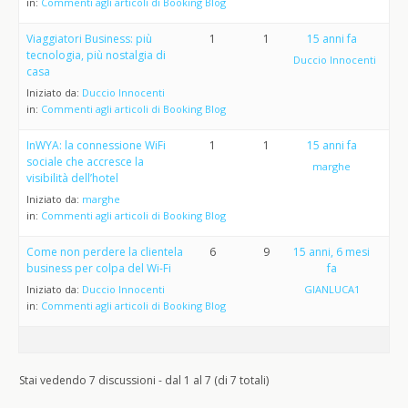
in:
Commenti agli articoli di Booking Blog
Viaggiatori Business: più
1
1
15 anni fa
tecnologia, più nostalgia di
Duccio Innocenti
casa
Iniziato da:
Duccio Innocenti
in:
Commenti agli articoli di Booking Blog
InWYA: la connessione WiFi
1
1
15 anni fa
sociale che accresce la
marghe
visibilità dell’hotel
Iniziato da:
marghe
in:
Commenti agli articoli di Booking Blog
Come non perdere la clientela
6
9
15 anni, 6 mesi
business per colpa del Wi-Fi
fa
Iniziato da:
Duccio Innocenti
GIANLUCA1
in:
Commenti agli articoli di Booking Blog
Stai vedendo 7 discussioni - dal 1 al 7 (di 7 totali)