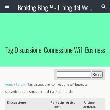
Booking Blog™ - Il blog del Web Marketing Turistico
Tag Discussione: Connessione Wifi Business
Home
›
Forum
›
Tag discussione: connessione wifi business
Stai vedendo 7 discussioni - dal 1 al 7 (di 7 totali)
Discussione
Partecip
Articoli
Ultimo
anti
articolo