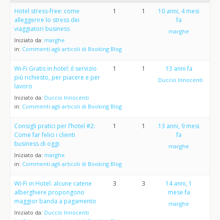
Hotel stress-free: come
1
1
10 anni, 4 mesi
alleggerire lo stress dei
fa
viaggiatori business
marghe
Iniziato da:
marghe
in:
Commenti agli articoli di Booking Blog
Wi-Fi Gratis in hotel: il servizio
1
1
13 anni fa
più richiesto, per piacere e per
Duccio Innocenti
lavoro
Iniziato da:
Duccio Innocenti
in:
Commenti agli articoli di Booking Blog
Consigli pratici per l’hotel #2:
1
1
13 anni, 9 mesi
Come far felici i clienti
fa
business di oggi
marghe
Iniziato da:
marghe
in:
Commenti agli articoli di Booking Blog
Wi-Fi in Hotel: alcune catene
3
3
14 anni, 1
alberghiere propongono
mese fa
maggior banda a pagamento
marghe
Iniziato da:
Duccio Innocenti