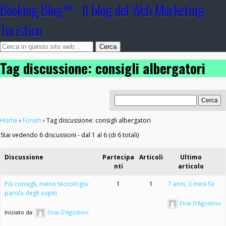
Booking Blog™ - Il blog del Web Marketing
Turistico
Tag discussione: consigli albergatori
Home
›
Forum
›
Tag discussione: consigli albergatori
Stai vedendo 6 discussioni - dal 1 al 6 (di 6 totali)
Discussione
Partecipa
Articoli
Ultimo
nti
articolo
Più consigli, meno tecnologia:
1
1
7 anni, 3 mesi fa
parola degli ospiti
Elisa D’Agostino
Iniziato da:
Elisa D’Agostino