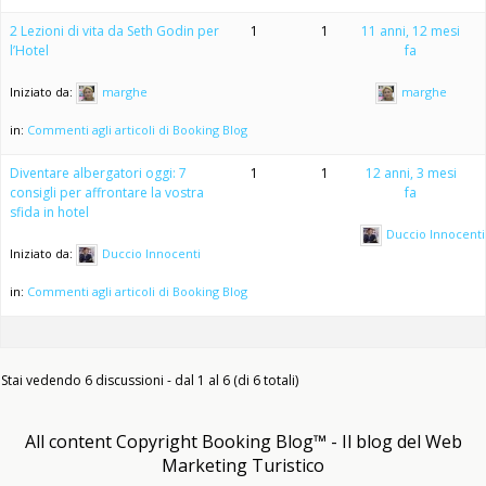
2 Lezioni di vita da Seth Godin per
1
1
11 anni, 12 mesi
l’Hotel
fa
Iniziato da:
marghe
marghe
in:
Commenti agli articoli di Booking Blog
Diventare albergatori oggi: 7
1
1
12 anni, 3 mesi
consigli per affrontare la vostra
fa
sfida in hotel
Duccio Innocenti
Iniziato da:
Duccio Innocenti
in:
Commenti agli articoli di Booking Blog
Stai vedendo 6 discussioni - dal 1 al 6 (di 6 totali)
All content Copyright Booking Blog™ - Il blog del Web
Marketing Turistico