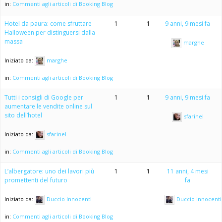
in:
Commenti agli articoli di Booking Blog
Hotel da paura: come sfruttare
1
1
9 anni, 9 mesi fa
Halloween per distinguersi dalla
massa
marghe
Iniziato da:
marghe
in:
Commenti agli articoli di Booking Blog
Tutti i consigli di Google per
1
1
9 anni, 9 mesi fa
aumentare le vendite online sul
sito dell’hotel
sfarinel
Iniziato da:
sfarinel
in:
Commenti agli articoli di Booking Blog
L’albergatore: uno dei lavori più
1
1
11 anni, 4 mesi
promettenti del futuro
fa
Iniziato da:
Duccio Innocenti
Duccio Innocenti
in:
Commenti agli articoli di Booking Blog