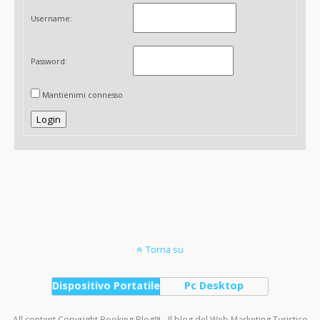
Username:
Password:
Mantienimi connesso
Login
Torna su
Dispositivo Portatile
Pc Desktop
All content Copyright Booking Blog™ - Il blog del Web Marketing Turistico