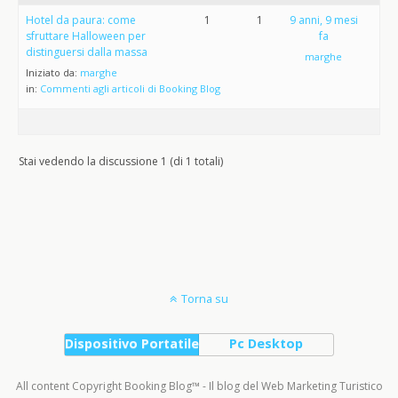
Hotel da paura: come
1
1
9 anni, 9 mesi
sfruttare Halloween per
fa
distinguersi dalla massa
marghe
Iniziato da:
marghe
in:
Commenti agli articoli di Booking Blog
Stai vedendo la discussione 1 (di 1 totali)
Torna su
Dispositivo Portatile
Pc Desktop
All content Copyright Booking Blog™ - Il blog del Web Marketing Turistico