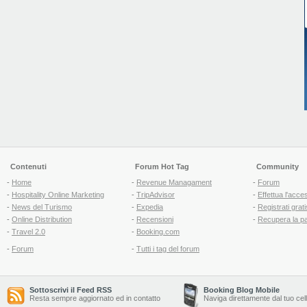
Contenuti
Forum Hot Tag
Community
-
Home
-
Revenue Managament
-
Forum
-
Hospitality Online Marketing
-
TripAdvisor
-
Effettua l'acce
-
News del Turismo
-
Expedia
-
Registrati grati
-
Online Distribution
-
Recensioni
-
Recupera la p
-
Travel 2.0
-
Booking.com
-
Forum
-
Tutti i tag del forum
Sottoscrivi il Feed RSS
Booking Blog Mobile
Resta sempre aggiornato ed in contatto
Naviga direttamente dal tuo cel