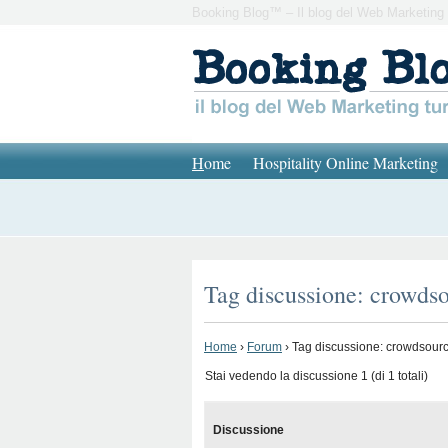
Booking Blog™ – Il blog del Web Marketing 
H
ome
Hospitality Online Marketing
Tag discussione: crowds
Home
›
Forum
›
Tag discussione: crowdsour
Stai vedendo la discussione 1 (di 1 totali)
Discussione