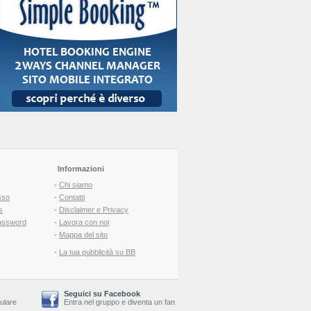
Informazioni
-
Chi siamo
sso
-
Contatti
s
-
Disclaimer e Privacy
assword
-
Lavora con noi
-
Mappa del sito
-
La tua pubblicità su BB
Seguici su Facebook
lulare
Entra nel gruppo
e
diventa un fan