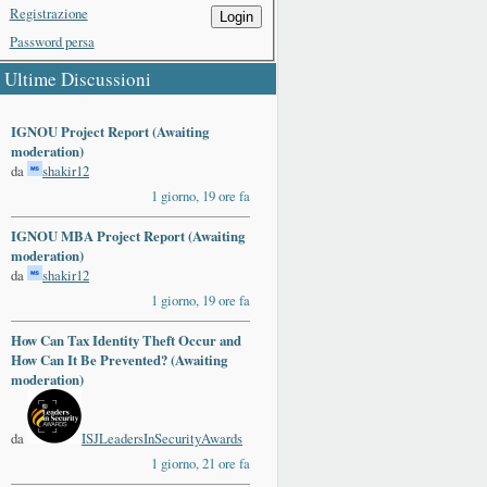
Registrazione
Login
Password persa
Ultime Discussioni
IGNOU Project Report (Awaiting
moderation)
da
shakir12
1 giorno, 19 ore fa
IGNOU MBA Project Report (Awaiting
moderation)
da
shakir12
1 giorno, 19 ore fa
How Can Tax Identity Theft Occur and
How Can It Be Prevented? (Awaiting
moderation)
da
ISJLeadersInSecurityAwards
1 giorno, 21 ore fa