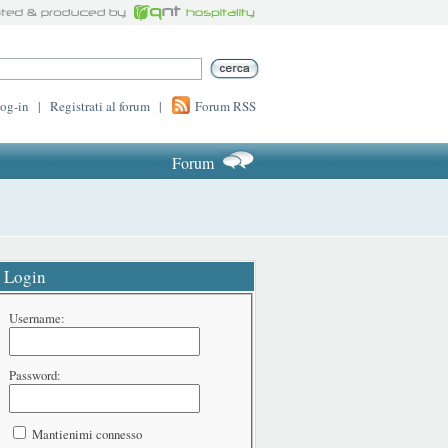
log-in
|
Registrati al forum
|
Forum RSS
Forum
Login
Username:
Password:
Mantienimi connesso