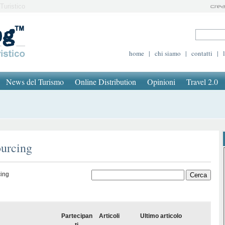
Turistico
home
|
chi siamo
|
contatti
|
News del Turismo
Online Distribution
Opinioni
Travel 2.0
ourcing
cing
Partecipan
Articoli
Ultimo articolo