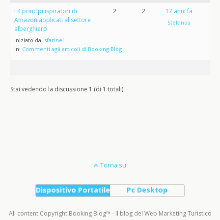
I 4 principi ispiratori di
2
2
17 anni fa
Amazon applicati al settore
Stefanoa
alberghiero
Iniziato da:
sfarinel
in:
Commenti agli articoli di Booking Blog
Stai vedendo la discussione 1 (di 1 totali)
Torna su
Dispositivo Portatile
Pc Desktop
All content Copyright Booking Blog™ - Il blog del Web Marketing Turistico