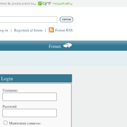
log-in
|
Registrati al forum
|
Forum RSS
Forum
Login
Username:
Password:
Mantienimi connesso