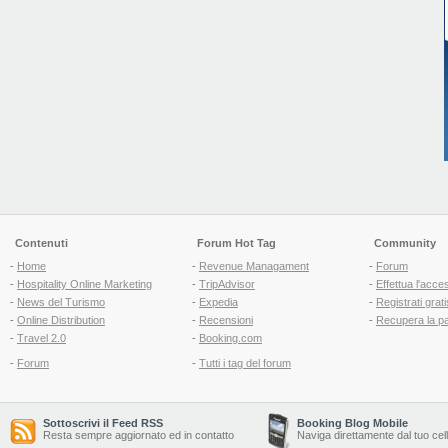
Contenuti
Forum Hot Tag
Community
-
Home
-
Revenue Managament
-
Forum
-
Hospitality Online Marketing
-
TripAdvisor
-
Effettua l'acce
-
News del Turismo
-
Expedia
-
Registrati grati
-
Online Distribution
-
Recensioni
-
Recupera la p
-
Travel 2.0
-
Booking.com
-
Forum
-
Tutti i tag del forum
Sottoscrivi il Feed RSS
Booking Blog Mobile
Resta sempre aggiornato ed in contatto
Naviga direttamente dal tuo cel