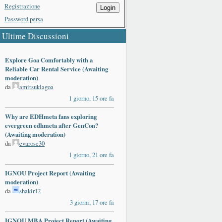
Registrazione
Login
Password persa
Ultime Discussioni
Explore Goa Comfortably with a
Reliable Car Rental Service (Awaiting
moderation)
da
amitsuklagoa
1 giorno, 15 ore fa
Why are EDHmeta fans exploring
evergreen edhmeta after GenCon?
(Awaiting moderation)
da
evarose30
1 giorno, 21 ore fa
IGNOU Project Report (Awaiting
moderation)
da
shakir12
3 giorni, 17 ore fa
IGNOU MBA Project Report (Awaiting