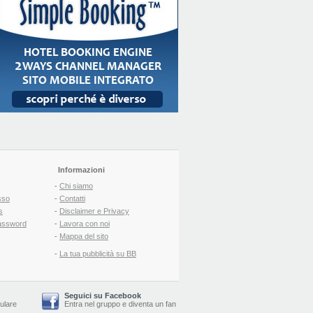
Informazioni
-
Chi siamo
sso
-
Contatti
s
-
Disclaimer e Privacy
assword
-
Lavora con noi
-
Mappa del sito
-
La tua pubblicità su BB
Seguici su Facebook
lulare
Entra nel gruppo
e
diventa un fan