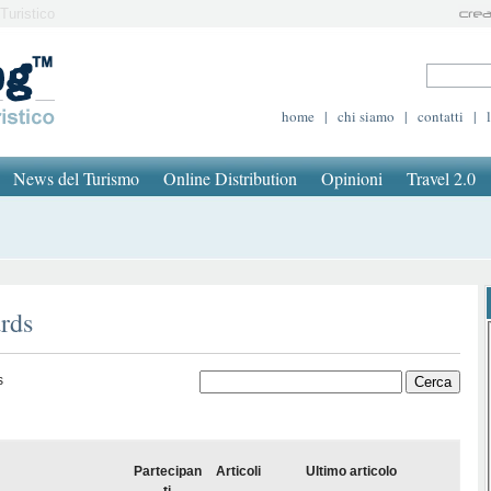
Turistico
home
|
chi siamo
|
contatti
|
News del Turismo
Online Distribution
Opinioni
Travel 2.0
rds
s
Partecipan
Articoli
Ultimo articolo