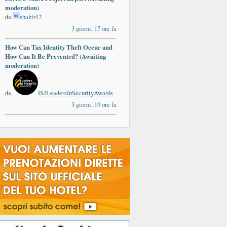
moderation)
da
shakir12
3 giorni, 17 ore fa
How Can Tax Identity Theft Occur and
How Can It Be Prevented? (Awaiting
moderation)
da
ISJLeadersInSecurityAwards
3 giorni, 19 ore fa