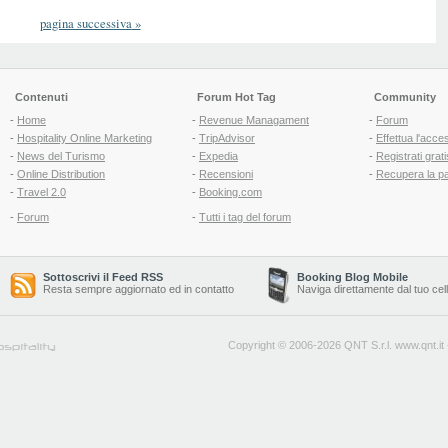
pagina successiva
»
Contenuti
Forum Hot Tag
Community
-
Home
-
Revenue Managament
-
Forum
-
Hospitality Online Marketing
-
TripAdvisor
-
Effettua l'acce
-
News del Turismo
-
Expedia
-
Registrati grati
-
Online Distribution
-
Recensioni
-
Recupera la p
-
Travel 2.0
-
Booking.com
-
Forum
-
Tutti i tag del forum
Sottoscrivi il Feed RSS
Booking Blog Mobile
Resta sempre aggiornato ed in contatto
Naviga direttamente dal tuo cel
Copyright © 2006-2026 QNT S.r.l.
www.qnt.it