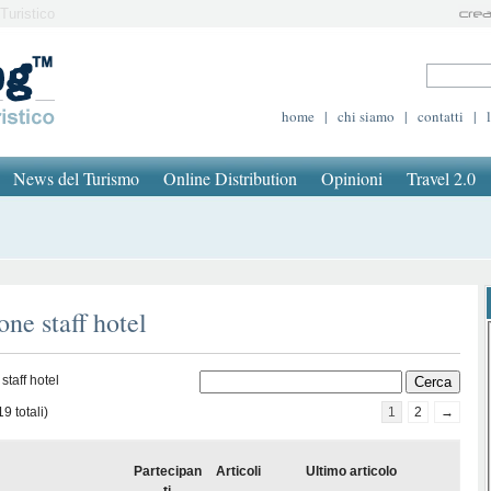
Turistico
home
|
chi siamo
|
contatti
|
News del Turismo
Online Distribution
Opinioni
Travel 2.0
ne staff hotel
staff hotel
9 totali)
1
2
→
Partecipan
Articoli
Ultimo articolo