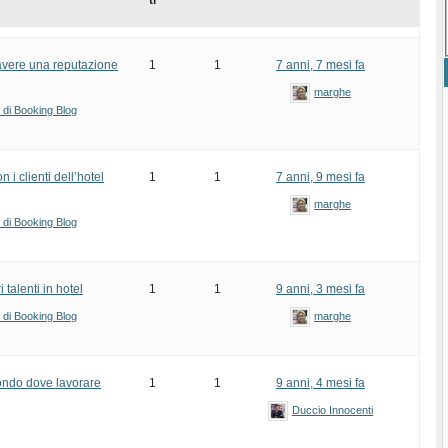
ti
r avere una reputazione
1
1
7 anni, 7 mesi fa
marghe
i di Booking Blog
 i clienti dell’hotel
1
1
7 anni, 9 mesi fa
marghe
i di Booking Blog
 talenti in hotel
1
1
9 anni, 3 mesi fa
i di Booking Blog
marghe
mondo dove lavorare
1
1
9 anni, 4 mesi fa
Duccio Innocenti