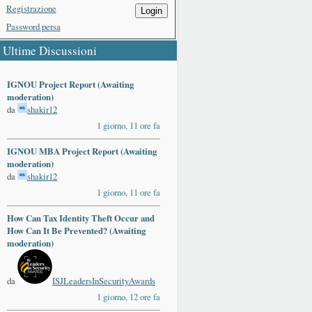
Registrazione
Login
Password persa
Ultime Discussioni
IGNOU Project Report (Awaiting
moderation)
da
shakir12
1 giorno, 11 ore fa
IGNOU MBA Project Report (Awaiting
moderation)
da
shakir12
1 giorno, 11 ore fa
How Can Tax Identity Theft Occur and
How Can It Be Prevented? (Awaiting
moderation)
da
ISJLeadersInSecurityAwards
1 giorno, 12 ore fa