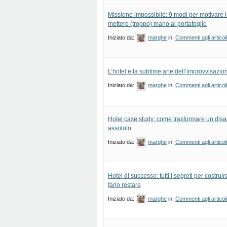
Missione impossibile: 9 modi per motivare lo
mettere (troppo) mano al portafoglio
Iniziato da:
marghe
in:
Commenti agli articol
L’hotel e la sublime arte dell’improvvisazio
Iniziato da:
marghe
in:
Commenti agli articol
Hotel case study: come trasformare un disa
assoluto
Iniziato da:
marghe
in:
Commenti agli articol
Hotel di successo: tutti i segreti per costrui
farlo restare
Iniziato da:
marghe
in:
Commenti agli articol