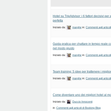
Hotel su TripAdvisor: i 6 fattori decisivi pe
perfetta
Iniziato da:
marghe
in:
Commenti agli articol
Guida pratica per chattare in tempo reale con
nel modo giusto
Iniziato da:
marghe
in:
Commenti agli articol
Team training: 5 idee per trattenere i migliori
Iniziato da:
marghe
in:
Commenti agli articol
Come diventare uno dei migliori hotel al 
Iniziato da:
Duccio Innocenti
in:
Commenti agli articoli di Booking Blog