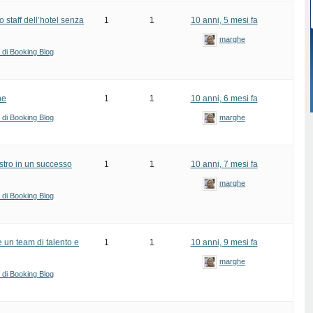
 staff dell’hotel senza
1
1
10 anni, 5 mesi fa
marghe
i di Booking Blog
ne
1
1
10 anni, 6 mesi fa
i di Booking Blog
marghe
stro in un successo
1
1
10 anni, 7 mesi fa
marghe
i di Booking Blog
re un team di talento e
1
1
10 anni, 9 mesi fa
marghe
i di Booking Blog