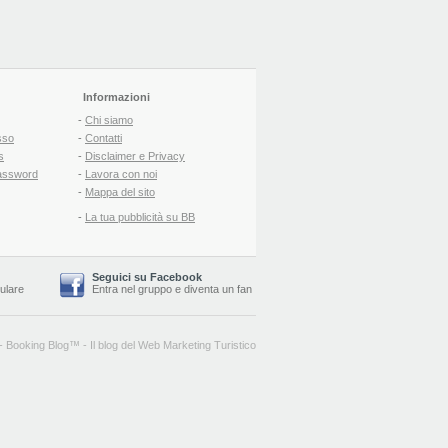
Informazioni
-
Chi siamo
sso
-
Contatti
s
-
Disclaimer e Privacy
assword
-
Lavora con noi
-
Mappa del sito
-
La tua pubblicità su BB
Seguici su Facebook
lulare
Entra nel gruppo
e
diventa un fan
-
Booking Blog
™ -
Il blog del Web Marketing Turistico