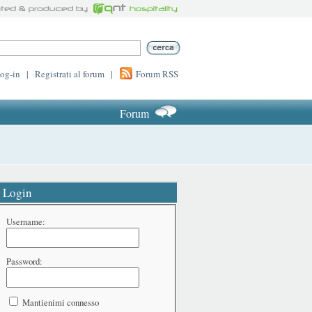
log-in
|
Registrati al forum
|
Forum RSS
Forum
Login
Username:
Password:
Mantienimi connesso