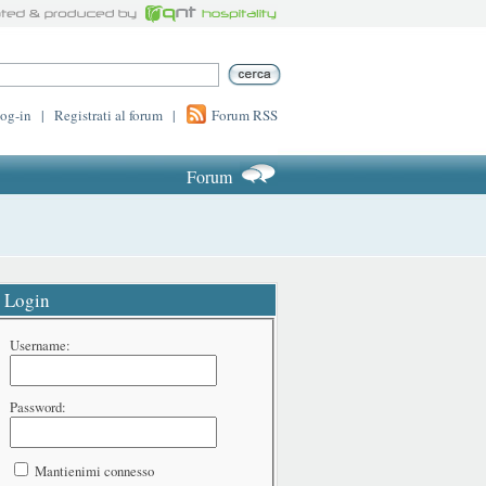
log-in
|
Registrati al forum
|
Forum RSS
Forum
Login
Username:
Password:
Mantienimi connesso