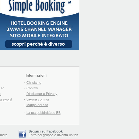
Informazioni
-
Chi siamo
sso
-
Contatti
s
-
Disclaimer e Privacy
assword
-
Lavora con noi
-
Mappa del sito
-
La tua pubblicità su BB
Seguici su Facebook
lulare
Entra nel gruppo
e
diventa un fan