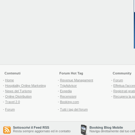
Contenuti
Forum Hot Tag
Community
-
Home
-
Revenue Managament
-
Forum
-
Hospitality Online Marketing
-
TripAdvisor
-
Effettua l'acce
-
News del Turismo
-
Expedia
-
Registrati grati
-
Online Distribution
-
Recensioni
-
Recupera la p
-
Travel 2.0
-
Booking.com
-
Forum
-
Tutti i tag del forum
Sottoscrivi il Feed RSS
Booking Blog Mobile
Resta sempre aggiornato ed in contatto
Naviga direttamente dal tuo cel