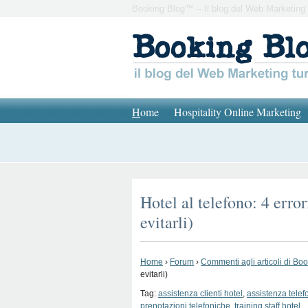
Booking Blog™ – Il blog del Web Marketing 
H
ome
Hospitality Online Marketing
Hotel al telefono: 4 error
evitarli)
Home
›
Forum
›
Commenti agli articoli di Bo
evitarli)
Tag:
assistenza clienti hotel
,
assistenza telef
prenotazioni telefoniche
,
training staff hotel