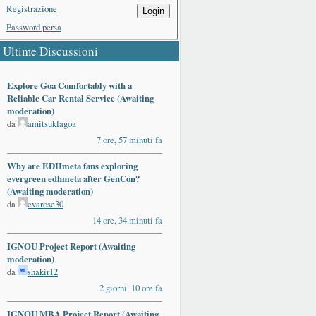
Registrazione
Login
Password persa
Ultime Discussioni
Explore Goa Comfortably with a
Reliable Car Rental Service (Awaiting
moderation)
da
amitsuklagoa
7 ore, 57 minuti fa
Why are EDHmeta fans exploring
evergreen edhmeta after GenCon?
(Awaiting moderation)
da
evarose30
14 ore, 34 minuti fa
IGNOU Project Report (Awaiting
moderation)
da
shakir12
2 giorni, 10 ore fa
IGNOU MBA Project Report (Awaiting