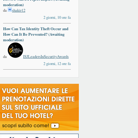
moderation)
da
shakir12
2 giorni, 10 ore fa
How Can Tax Identity Theft Occur and
How Can It Be Prevented? (Awaiting
moderation)
da
ISJLeadersInSecurityAwards
2 giorni, 12 ore fa