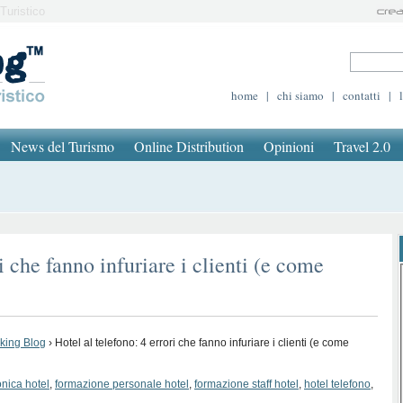
Turistico
home
|
chi siamo
|
contatti
|
News del Turismo
Online Distribution
Opinioni
Travel 2.0
i che fanno infuriare i clienti (e come
oking Blog
›
Hotel al telefono: 4 errori che fanno infuriare i clienti (e come
onica hotel
,
formazione personale hotel
,
formazione staff hotel
,
hotel telefono
,