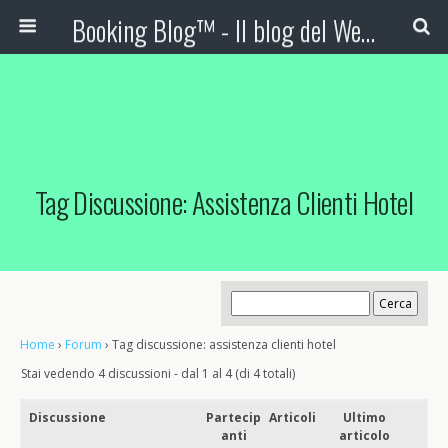
Booking Blog™ - Il blog del Web Marketing Turistico
Tag Discussione: Assistenza Clienti Hotel
Home
›
Forum
›
Tag discussione: assistenza clienti hotel
Stai vedendo 4 discussioni - dal 1 al 4 (di 4 totali)
Discussione
Partecip
Articoli
Ultimo
anti
articolo