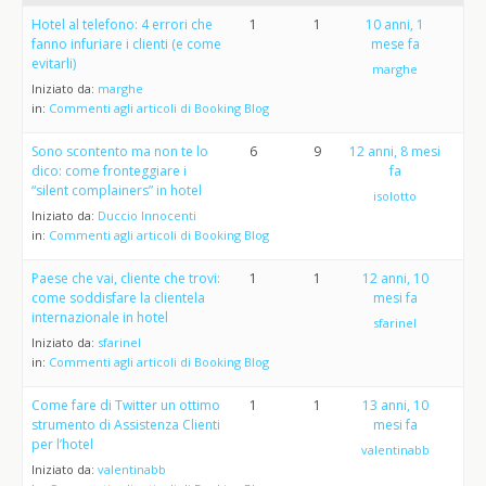
Hotel al telefono: 4 errori che
1
1
10 anni, 1
fanno infuriare i clienti (e come
mese fa
evitarli)
marghe
Iniziato da:
marghe
in:
Commenti agli articoli di Booking Blog
Sono scontento ma non te lo
6
9
12 anni, 8 mesi
dico: come fronteggiare i
fa
“silent complainers” in hotel
isolotto
Iniziato da:
Duccio Innocenti
in:
Commenti agli articoli di Booking Blog
Paese che vai, cliente che trovi:
1
1
12 anni, 10
come soddisfare la clientela
mesi fa
internazionale in hotel
sfarinel
Iniziato da:
sfarinel
in:
Commenti agli articoli di Booking Blog
Come fare di Twitter un ottimo
1
1
13 anni, 10
strumento di Assistenza Clienti
mesi fa
per l’hotel
valentinabb
Iniziato da:
valentinabb