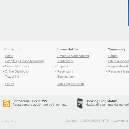
Contenuti
Forum Hot Tag
Community
-
Home
-
Revenue Managament
-
Forum
-
Hospitality Online Marketing
-
TripAdvisor
-
Effettua l'acce
-
News del Turismo
-
Expedia
-
Registrati grati
-
Online Distribution
-
Recensioni
-
Recupera la p
-
Travel 2.0
-
Booking.com
-
Forum
-
Tutti i tag del forum
Sottoscrivi il Feed RSS
Booking Blog Mobile
Resta sempre aggiornato ed in contatto
Naviga direttamente dal tuo cel
Copyright © 2006-2026 QNT S.r.l.
www.qnt.it