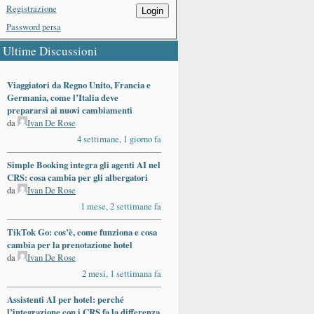
Registrazione
Login
Password persa
Ultime Discussioni
Viaggiatori da Regno Unito, Francia e
Germania, come l’Italia deve
prepararsi ai nuovi cambiamenti
da
Ivan De Rose
4 settimane, 1 giorno fa
Simple Booking integra gli agenti AI nel
CRS: cosa cambia per gli albergatori
da
Ivan De Rose
1 mese, 2 settimane fa
TikTok Go: cos’è, come funziona e cosa
cambia per la prenotazione hotel
da
Ivan De Rose
2 mesi, 1 settimana fa
Assistenti AI per hotel: perché
l’integrazione con i CRS fa la differenza