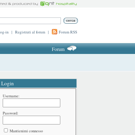
log-in
|
Registrati al forum
|
Forum RSS
Forum
Login
Username:
Password:
Mantienimi connesso