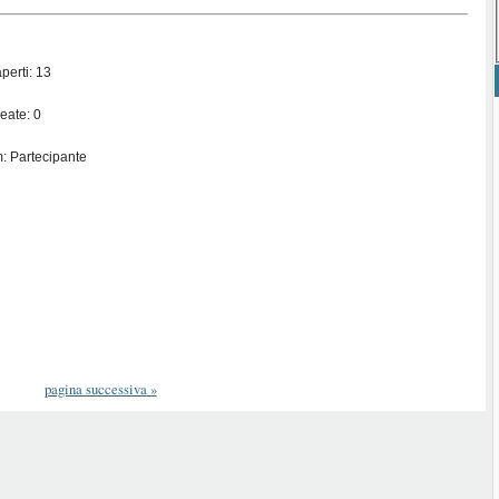
perti: 13
eate: 0
: Partecipante
pagina successiva
»