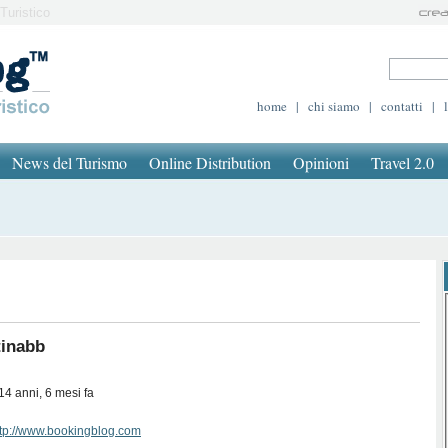
Turistico
home
|
chi siamo
|
contatti
|
News del Turismo
Online Distribution
Opinioni
Travel 2.0
inabb
14 anni, 6 mesi fa
ttp://www.bookingblog.com