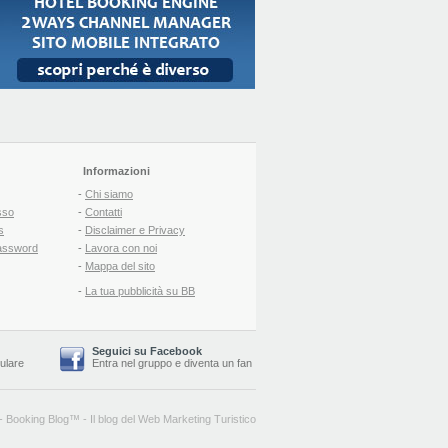
Informazioni
-
Chi siamo
sso
-
Contatti
s
-
Disclaimer e Privacy
assword
-
Lavora con noi
-
Mappa del sito
-
La tua pubblicità su BB
Seguici su Facebook
lulare
Entra nel gruppo
e
diventa un fan
-
Booking Blog
™ -
Il blog del Web Marketing Turistico