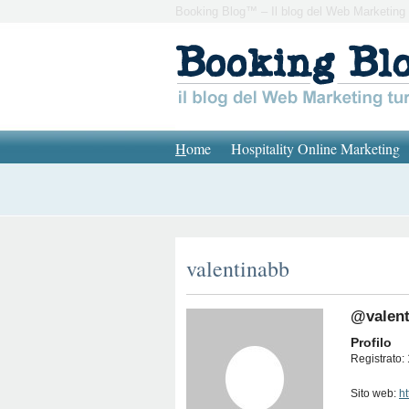
Booking Blog™ – Il blog del Web Marketing 
H
ome
Hospitality Online Marketing
valentinabb
@valent
Profilo
Registrato: 
Sito web:
h