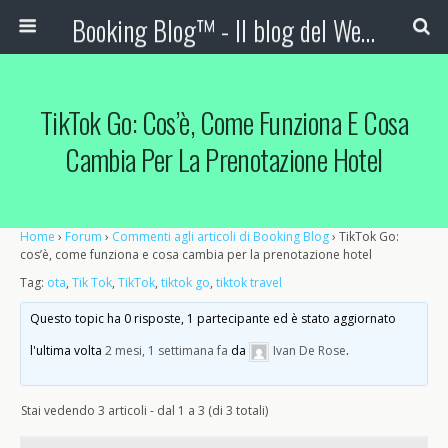
Booking Blog™ - Il blog del Web Marketing Turistico
TikTok Go: Cos’è, Come Funziona E Cosa
Cambia Per La Prenotazione Hotel
Home
›
Forum
›
Commenti agli articoli di Booking Blog
›
TikTok Go:
cos’è, come funziona e cosa cambia per la prenotazione hotel
Tag:
ota
,
Tik Tok
,
TikTok
,
tiktok go
,
tiktok travel
Questo topic ha 0 risposte, 1 partecipante ed è stato aggiornato
l'ultima volta
2 mesi, 1 settimana fa
da
Ivan De Rose
.
Stai vedendo 3 articoli - dal 1 a 3 (di 3 totali)