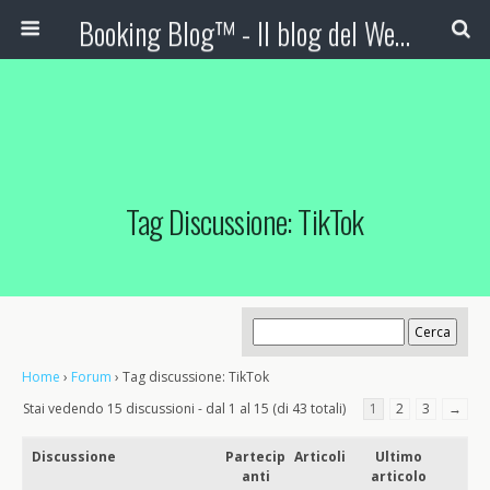
Booking Blog™ - Il blog del Web Marketing Turistico
Tag Discussione: TikTok
Home
›
Forum
›
Tag discussione: TikTok
Stai vedendo 15 discussioni - dal 1 al 15 (di 43 totali)
1
2
3
→
Discussione
Partecip
Articoli
Ultimo
anti
articolo