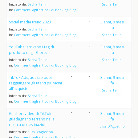
Iniziato da:
Sacha Tellini
Sacha Tellini
in:
Commenti agli articoli di Booking Blog
Social media trend 2023
1
1
3 anni, 8 mesi
fa
Iniziato da:
Sacha Tellini
in:
Commenti agli articoli di Booking Blog
Sacha Tellini
YouTube, arrivano i tag di
1
1
3 anni, 8 mesi
prodotto negli Shorts
fa
Iniziato da:
Sacha Tellini
Sacha Tellini
in:
Commenti agli articoli di Booking Blog
TikTok Ads, adesso puoi
1
1
3 anni, 9 mesi
raggiungere gli utenti più vicini
fa
all’acquisto
Sacha Tellini
Iniziato da:
Sacha Tellini
in:
Commenti agli articoli di Booking Blog
Gli short video di TikTok
1
1
3 anni, 9 mesi
guadagnano terreno nella
fa
ricerca di destinazioni
Elisa D’Agostino
Iniziato da:
Elisa D’Agostino
in:
Commenti agli articoli di Booking Blog