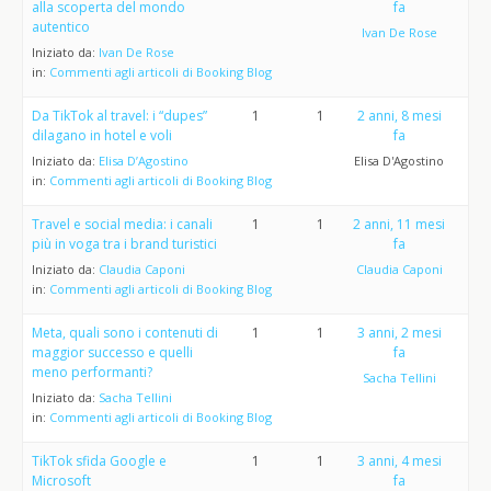
alla scoperta del mondo
fa
autentico
Ivan De Rose
Iniziato da:
Ivan De Rose
in:
Commenti agli articoli di Booking Blog
Da TikTok al travel: i “dupes”
1
1
2 anni, 8 mesi
dilagano in hotel e voli
fa
Iniziato da:
Elisa D’Agostino
Elisa D'Agostino
in:
Commenti agli articoli di Booking Blog
Travel e social media: i canali
1
1
2 anni, 11 mesi
più in voga tra i brand turistici
fa
Iniziato da:
Claudia Caponi
Claudia Caponi
in:
Commenti agli articoli di Booking Blog
Meta, quali sono i contenuti di
1
1
3 anni, 2 mesi
maggior successo e quelli
fa
meno performanti?
Sacha Tellini
Iniziato da:
Sacha Tellini
in:
Commenti agli articoli di Booking Blog
TikTok sfida Google e
1
1
3 anni, 4 mesi
Microsoft
fa