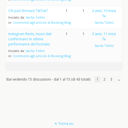
Chi può fermare TikTok?
1
1
3 anni, 10 mesi
fa
Iniziato da:
Sacha Tellini
in:
Commenti agli articoli di Booking Blog
Sacha Tellini
Instagram Reels, nuovi dati
1
1
3 anni, 11 mesi
confermano le ottime
fa
performance del formato
Sacha Tellini
Iniziato da:
Sacha Tellini
in:
Commenti agli articoli di Booking Blog
Stai vedendo 15 discussioni - dal 1 al 15 (di 43 totali)
1
2
3
→
Torna su