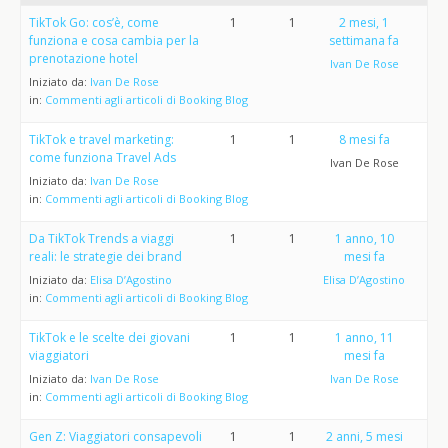
TikTok Go: cos’è, come
1
1
2 mesi, 1
funziona e cosa cambia per la
settimana fa
prenotazione hotel
Ivan De Rose
Iniziato da:
Ivan De Rose
in:
Commenti agli articoli di Booking Blog
TikTok e travel marketing:
1
1
8 mesi fa
come funziona Travel Ads
Ivan De Rose
Iniziato da:
Ivan De Rose
in:
Commenti agli articoli di Booking Blog
Da TikTok Trends a viaggi
1
1
1 anno, 10
reali: le strategie dei brand
mesi fa
Iniziato da:
Elisa D’Agostino
Elisa D’Agostino
in:
Commenti agli articoli di Booking Blog
TikTok e le scelte dei giovani
1
1
1 anno, 11
viaggiatori
mesi fa
Iniziato da:
Ivan De Rose
Ivan De Rose
in:
Commenti agli articoli di Booking Blog
Gen Z: Viaggiatori consapevoli
1
1
2 anni, 5 mesi