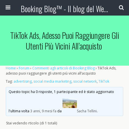
Booking Blog™ - Il blog del Web Marketing Turistico
TikTok Ads, Adesso Puoi Raggiungere Gli
Utenti Più Vicini All’acquisto
Home
›
Forum
›
Commenti agli articoli di Booking Blog
›
TikTok Ads,
adesso puoi raggiungere gli utenti più vicini all’acquisto
Tag:
advertising
,
social media marketing
,
social network
,
TikTok
Questo topic ha 0 risposte, 1 partecipante ed è stato aggiornato
l'ultima volta
3 anni, 9 mesi fa
da
Sacha Tellini
.
Stai vedendo rticolo (di 1 totali)