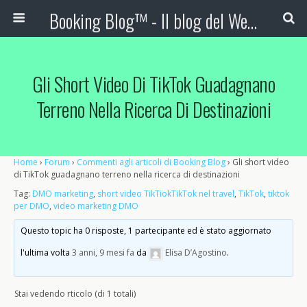
Booking Blog™ - Il blog del Web Marketing Turistico
Gli Short Video Di TikTok Guadagnano
Terreno Nella Ricerca Di Destinazioni
Home
›
Forum
›
Commenti agli articoli di Booking Blog
›
Gli short video
di TikTok guadagnano terreno nella ricerca di destinazioni
Tag:
DMO marketing
,
short video TikTiokTikTok nel travel
,
TikTok
,
tiktok
per DMO
,
video marketing DMO
Questo topic ha 0 risposte, 1 partecipante ed è stato aggiornato
l'ultima volta
3 anni, 9 mesi fa
da
Elisa D’Agostino
.
Stai vedendo rticolo (di 1 totali)