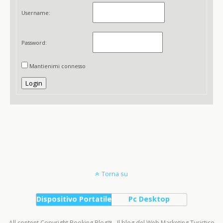
Username:
Password:
Mantienimi connesso
Login
Torna su
Dispositivo Portatile
Pc Desktop
All content Copyright Booking Blog™ - Il blog del Web Marketing Turistico