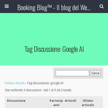
Booking Blog™ - Il blog del Web Marketing Turistico
Tag Discussione: Google AI
Home
›
Forum
›
Tag discussione: google AI
Stai vedendo 3 discussioni - dal 1 al 3 (di 3 totali)
Discussione
Partecip
Articoli
Ultimo
anti
articolo