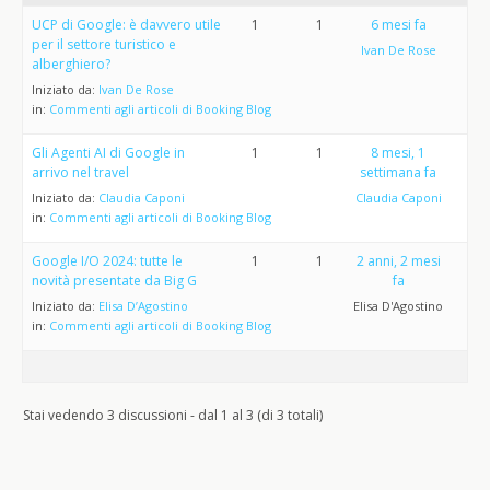
UCP di Google: è davvero utile
1
1
6 mesi fa
per il settore turistico e
Ivan De Rose
alberghiero?
Iniziato da:
Ivan De Rose
in:
Commenti agli articoli di Booking Blog
Gli Agenti AI di Google in
1
1
8 mesi, 1
arrivo nel travel
settimana fa
Iniziato da:
Claudia Caponi
Claudia Caponi
in:
Commenti agli articoli di Booking Blog
Google I/O 2024: tutte le
1
1
2 anni, 2 mesi
novità presentate da Big G
fa
Iniziato da:
Elisa D’Agostino
Elisa D'Agostino
in:
Commenti agli articoli di Booking Blog
Stai vedendo 3 discussioni - dal 1 al 3 (di 3 totali)