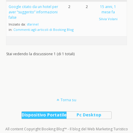
Google citato da un hotel per
2
2
15 anni, 1
aver “suggerito” informazioni
mese fa
false
Silvia Volani
Iniziato da:
sfarinel
in:
Commenti agli articoli di Booking Blog
Stai vedendo la discussione 1 (di 1 totali)
Torna su
Dispositivo Portatile
Pc Desktop
All content Copyright Booking Blog™ - Il blog del Web Marketing Turistico