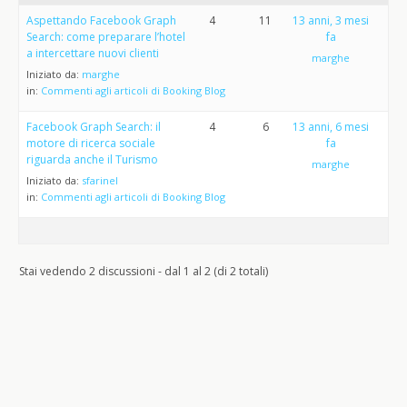
Aspettando Facebook Graph
4
11
13 anni, 3 mesi
Search: come preparare l’hotel
fa
a intercettare nuovi clienti
marghe
Iniziato da:
marghe
in:
Commenti agli articoli di Booking Blog
Facebook Graph Search: il
4
6
13 anni, 6 mesi
motore di ricerca sociale
fa
riguarda anche il Turismo
marghe
Iniziato da:
sfarinel
in:
Commenti agli articoli di Booking Blog
Stai vedendo 2 discussioni - dal 1 al 2 (di 2 totali)