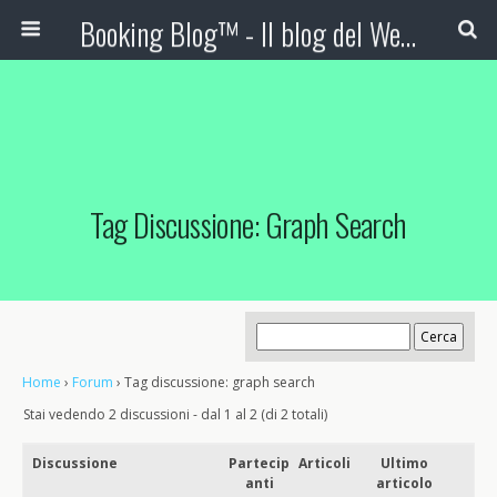
Booking Blog™ - Il blog del Web Marketing Turistico
Tag Discussione: Graph Search
Home
›
Forum
›
Tag discussione: graph search
Stai vedendo 2 discussioni - dal 1 al 2 (di 2 totali)
Discussione
Partecip
Articoli
Ultimo
anti
articolo