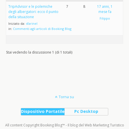
TripAdvisor e le polemiche
7
8
17 anni, 1
degli albergatori: ecco il punto
mese fa
della situazione
Filippo
Iniziato da:
sfarinel
in:
Commenti agli articoli di Booking Blog
Stai vedendo la discussione 1 (di 1 totali)
Torna su
Dispositivo Portatile
Pc Desktop
All content Copyright Booking Blog™ - Il blog del Web Marketing Turistico