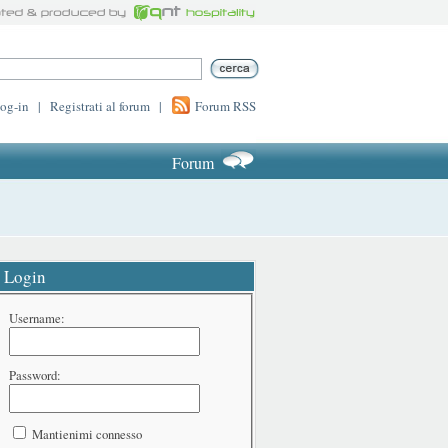
log-in
|
Registrati al forum
|
Forum RSS
Forum
Login
Username:
Password:
Mantienimi connesso