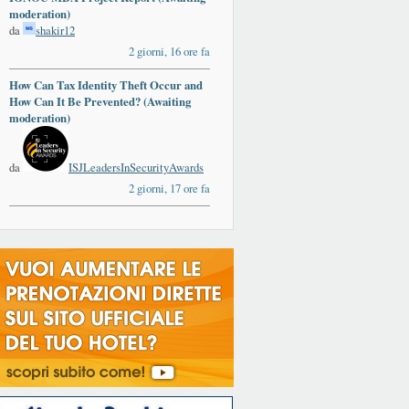
moderation)
da
shakir12
2 giorni, 16 ore fa
How Can Tax Identity Theft Occur and
How Can It Be Prevented? (Awaiting
moderation)
da
ISJLeadersInSecurityAwards
2 giorni, 17 ore fa