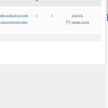
ti
lla scelta di un hotel
1
1
2 anni fa
articoli di Booking Blog
Claudia Caponi