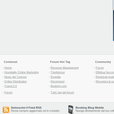
Contenuti
Forum Hot Tag
Community
-
Home
-
Revenue Managament
-
Forum
-
Hospitality Online Marketing
-
TripAdvisor
-
Effettua l'acce
-
News del Turismo
-
Expedia
-
Registrati grati
-
Online Distribution
-
Recensioni
-
Recupera la p
-
Travel 2.0
-
Booking.com
-
Forum
-
Tutti i tag del forum
Sottoscrivi il Feed RSS
Booking Blog Mobile
Resta sempre aggiornato ed in contatto
Naviga direttamente dal tuo cel