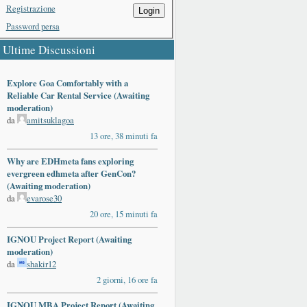
Registrazione
Login
Password persa
Ultime Discussioni
Explore Goa Comfortably with a
Reliable Car Rental Service (Awaiting
moderation)
da
amitsuklagoa
13 ore, 38 minuti fa
Why are EDHmeta fans exploring
evergreen edhmeta after GenCon?
(Awaiting moderation)
da
evarose30
20 ore, 15 minuti fa
IGNOU Project Report (Awaiting
moderation)
da
shakir12
2 giorni, 16 ore fa
IGNOU MBA Project Report (Awaiting