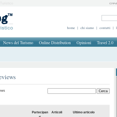
Turistico
home
|
chi siamo
|
contatti
|
News del Turismo
Online Distribution
Opinioni
Travel 2.0
reviews
iews
Partecipan
Articoli
Ultimo articolo