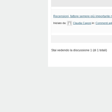
Recensioni, fattore sempre più importante ne
Iniziato da:
Claudia Caponi
in:
Commenti agli 
Stai vedendo la discussione 1 (di 1 totali)