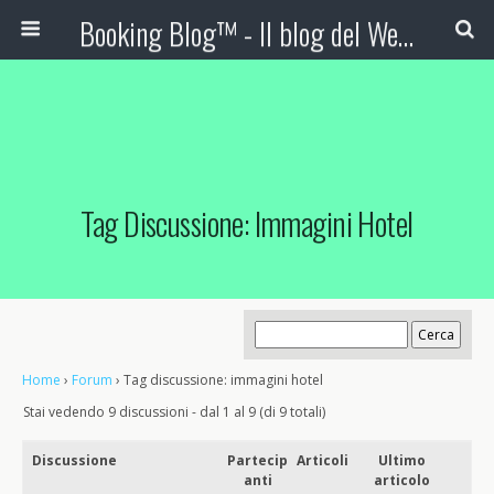
Booking Blog™ - Il blog del Web Marketing Turistico
Tag Discussione: Immagini Hotel
Home
›
Forum
›
Tag discussione: immagini hotel
Stai vedendo 9 discussioni - dal 1 al 9 (di 9 totali)
Discussione
Partecip
Articoli
Ultimo
anti
articolo