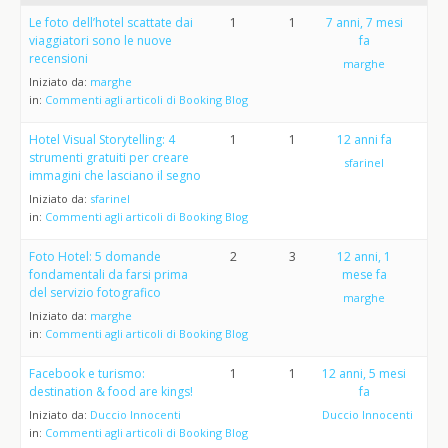
Le foto dell’hotel scattate dai
1
1
7 anni, 7 mesi
viaggiatori sono le nuove
fa
recensioni
marghe
Iniziato da:
marghe
in:
Commenti agli articoli di Booking Blog
Hotel Visual Storytelling: 4
1
1
12 anni fa
strumenti gratuiti per creare
sfarinel
immagini che lasciano il segno
Iniziato da:
sfarinel
in:
Commenti agli articoli di Booking Blog
Foto Hotel: 5 domande
2
3
12 anni, 1
fondamentali da farsi prima
mese fa
del servizio fotografico
marghe
Iniziato da:
marghe
in:
Commenti agli articoli di Booking Blog
Facebook e turismo:
1
1
12 anni, 5 mesi
destination & food are kings!
fa
Iniziato da:
Duccio Innocenti
Duccio Innocenti
in:
Commenti agli articoli di Booking Blog