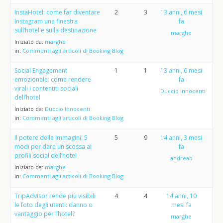
InstaHotel: come far diventare
2
3
13 anni, 6 mesi
Instagram una finestra
fa
sull’hotel e sulla destinazione
marghe
Iniziato da:
marghe
in:
Commenti agli articoli di Booking Blog
Social Engagement
1
1
13 anni, 6 mesi
emozionale: come rendere
fa
virali i contenuti sociali
Duccio Innocenti
dell’hotel
Iniziato da:
Duccio Innocenti
in:
Commenti agli articoli di Booking Blog
Il potere delle Immagini: 5
5
9
14 anni, 3 mesi
modi per dare un scossa ai
fa
profili social dell’hotel
andreab
Iniziato da:
marghe
in:
Commenti agli articoli di Booking Blog
TripAdvisor rende più visibili
4
4
14 anni, 10
le foto degli utenti: danno o
mesi fa
vantaggio per l’hotel?
marghe