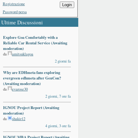
Registrazione
Login
Password persa
Ultime Discussioni
Explore Goa Comfortably with a
Reliable Car Rental Service (Awaiting
moderation)
da
amitsuklagoa
2 giorni fa
Why are EDHmeta fans exploring
evergreen edhmeta after GenCon?
(Awaiting moderation)
da
evarose30
2 giorni, 7 ore fa
IGNOU Project Report (Awaiting
moderation)
da
shakir12
4 giorni, 3 ore fa
IGNOU MBA Project Report (Awaiting