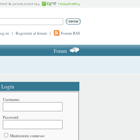
log-in
|
Registrati al forum
|
Forum RSS
Forum
Login
Username:
Password:
Mantienimi connesso