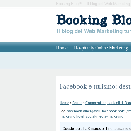
Booking Blog™ – Il blog del Web Marketing 
H
ome
Hospitality Online Marketing
Facebook e turismo: dest
Home
›
Forum
›
Commenti agli articoli di Bo
Tag:
facebook-albergatori
,
facebook-hotel
,
fr
marketing hotel
,
social-media-marketing
Questo topic ha 0 risposte, 1 partecipante e