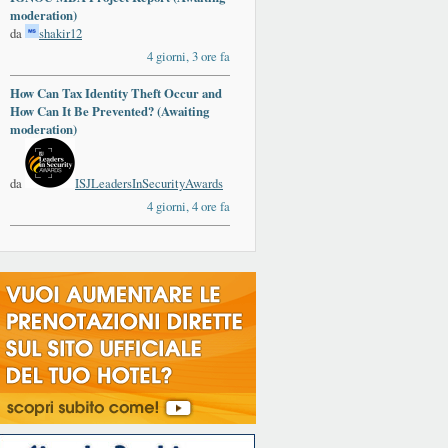
moderation)
da
shakir12
4 giorni, 3 ore fa
How Can Tax Identity Theft Occur and
How Can It Be Prevented? (Awaiting
moderation)
da
ISJLeadersInSecurityAwards
4 giorni, 4 ore fa