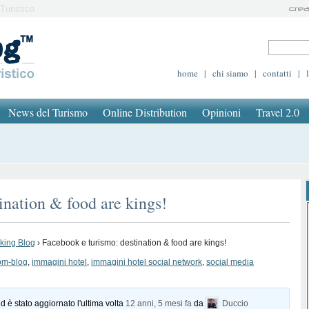
Turistico
home
|
chi siamo
|
contatti
|
News del Turismo
Online Distribution
Opinioni
Travel 2.0
ination & food are kings!
oking Blog
›
Facebook e turismo: destination & food are kings!
om-blog
,
immagini hotel
,
immagini hotel social network
,
social media
d è stato aggiornato l'ultima volta
12 anni, 5 mesi fa
da
Duccio