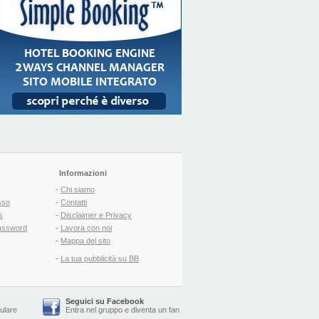
Informazioni
-
Chi siamo
sso
-
Contatti
s
-
Disclaimer e Privacy
assword
-
Lavora con noi
-
Mappa del sito
-
La tua pubblicità su BB
Seguici su Facebook
lulare
Entra nel gruppo
e
diventa un fan