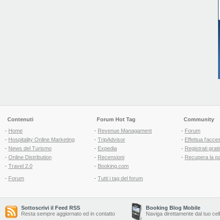
Contenuti
Forum Hot Tag
Community
-
Home
-
Revenue Managament
-
Forum
-
Hospitality Online Marketing
-
TripAdvisor
-
Effettua l'acce
-
News del Turismo
-
Expedia
-
Registrati grati
-
Online Distribution
-
Recensioni
-
Recupera la p
-
Travel 2.0
-
Booking.com
-
Forum
-
Tutti i tag del forum
Sottoscrivi il Feed RSS
Booking Blog Mobile
Resta sempre aggiornato ed in contatto
Naviga direttamente dal tuo cel