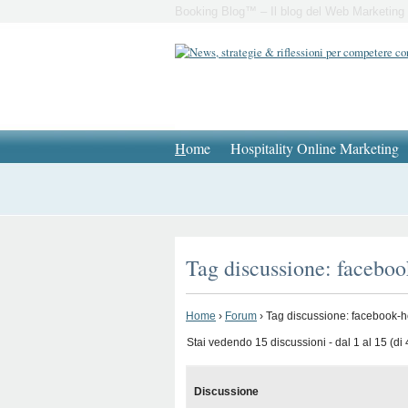
Booking Blog™ – Il blog del Web Marketing 
H
ome
Hospitality Online Marketing
Tag discussione: faceboo
Home
›
Forum
›
Tag discussione: facebook-h
Stai vedendo 15 discussioni - dal 1 al 15 (di 4
Discussione