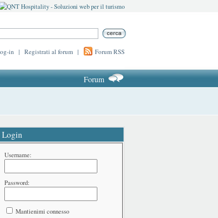
log-in
|
Registrati al forum
|
Forum RSS
Forum
Login
Username:
Password:
Mantienimi connesso