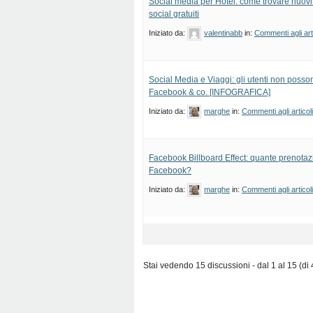
Social media per Hotel: come trovare nuovi 
social gratuiti
Iniziato da:
valentinabb
in:
Commenti agli art
Social Media e Viaggi: gli utenti non posso
Facebook & co. [INFOGRAFICA]
Iniziato da:
marghe
in:
Commenti agli articol
Facebook Billboard Effect: quante prenotaz
Facebook?
Iniziato da:
marghe
in:
Commenti agli articol
Stai vedendo 15 discussioni - dal 1 al 15 (di 4