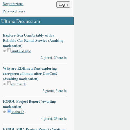
Registrazione
Login
Password persa
Ultime Discussioni
Explore Goa Comfortably with a
Reliable Car Rental Service (Awaiting
moderation)
da
amitsuklagoa
2 giorni, 20 ore fa
Why are EDHmeta fans exploring
evergreen edhmeta after GenCon?
(Awaiting moderation)
da
evarose30
3 giorni, 3 ore fa
IGNOU Project Report (Awaiting
moderation)
da
shakir12
4 giorni, 23 ore fa
IGNOU MBA Project Report (Awaiting