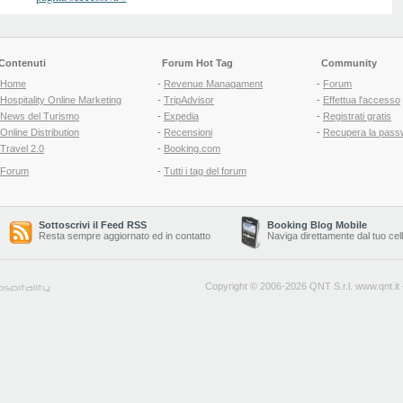
Contenuti
Forum Hot Tag
Community
Home
-
Revenue Managament
-
Forum
Hospitality Online Marketing
-
TripAdvisor
-
Effettua l'accesso
News del Turismo
-
Expedia
-
Registrati gratis
Online Distribution
-
Recensioni
-
Recupera la pass
Travel 2.0
-
Booking.com
Forum
-
Tutti i tag del forum
Sottoscrivi il Feed RSS
Booking Blog Mobile
Resta sempre aggiornato ed in contatto
Naviga direttamente dal tuo cel
Copyright © 2006-2026 QNT S.r.l.
www.qnt.it