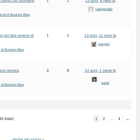
clienti con strumenti
1
1
13 anni, 8 mesi fa
valentinabb
icoli di Booking Blog
no più fare ameno di
1
1
13 anni, 11 mesi fa
marghe
i di Booking Blog
ioni genera
3
6
14 anni, 1 mese fa
paolo
i di Booking Blog
6 totali)
1
2
…
4
→
pagina successiva
»