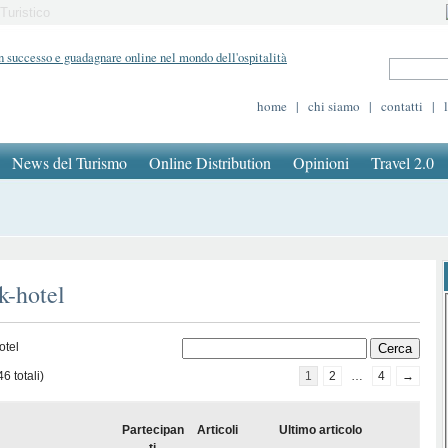
Turistico
home
|
chi siamo
|
contatti
|
News del Turismo
Online Distribution
Opinioni
Travel 2.0
k-hotel
otel
6 totali)
1
2
…
4
→
Partecipan
Articoli
Ultimo articolo