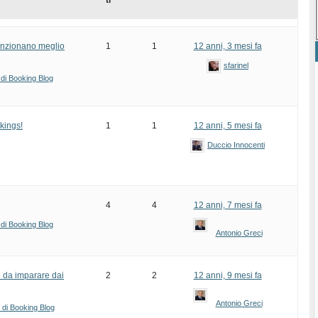
ti
unzionano meglio
1
1
12 anni, 3 mesi fa
sfarinel
 di Booking Blog
kings!
1
1
12 anni, 5 mesi fa
Duccio Innocenti
4
4
12 anni, 7 mesi fa
 di Booking Blog
Antonio Greci
è da imparare dai
2
2
12 anni, 9 mesi fa
Antonio Greci
i di Booking Blog