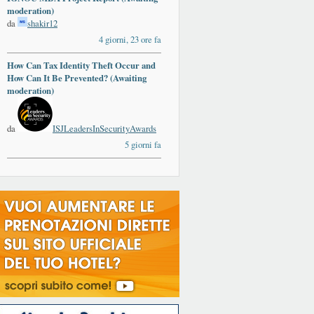
moderation)
da
shakir12
4 giorni, 23 ore fa
How Can Tax Identity Theft Occur and
How Can It Be Prevented? (Awaiting
moderation)
da
ISJLeadersInSecurityAwards
5 giorni fa