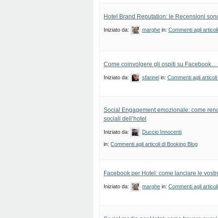
Hotel Brand Reputation: le Recensioni son
Iniziato da:
marghe
in:
Commenti agli articol
Come coinvolgere gli ospiti su Facebook
Iniziato da:
sfarinel
in:
Commenti agli articoli
Social Engagement emozionale: come render
sociali dell’hotel
Iniziato da:
Duccio Innocenti
in:
Commenti agli articoli di Booking Blog
Facebook per Hotel: come lanciare le vostre
Iniziato da:
marghe
in:
Commenti agli articol