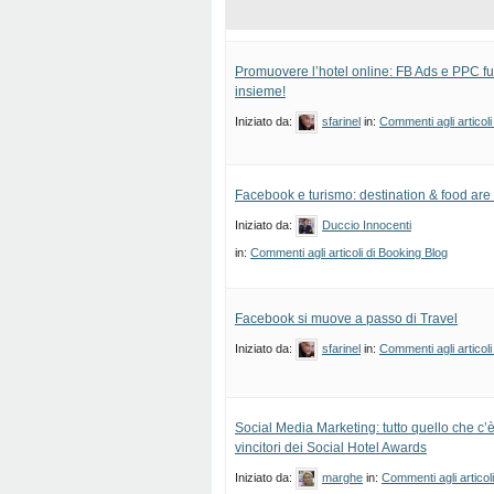
Promuovere l’hotel online: FB Ads e PPC f
insieme!
Iniziato da:
sfarinel
in:
Commenti agli articoli
Facebook e turismo: destination & food are 
Iniziato da:
Duccio Innocenti
in:
Commenti agli articoli di Booking Blog
Facebook si muove a passo di Travel
Iniziato da:
sfarinel
in:
Commenti agli articoli
Social Media Marketing: tutto quello che c’
vincitori dei Social Hotel Awards
Iniziato da:
marghe
in:
Commenti agli articol