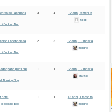
ncorso su Facebook
3
4
12 anni, 9 mesi fa
nicop
i di Booking Blog
oncorso Facebook da
2
3
12 anni, 10 mesi fa
marghe
i di Booking Blog
uadagnano punti sui
1
1
12 anni, 12 mesi fa
sfarinel
 di Booking Blog
r hotel
1
1
13 anni, 1 mese fa
i di Booking Blog
marghe