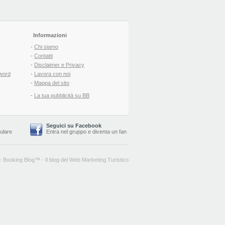
Informazioni
-
Chi siamo
-
Contatti
-
Disclaimer e Privacy
word
-
Lavora con noi
-
Mappa del sito
-
La tua pubblicità su BB
Seguici su Facebook
lulare
Entra nel gruppo
e
diventa un fan
-
Booking Blog
™ -
Il blog del Web Marketing Turistico