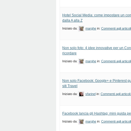
Hotel Social Media: come impostare un co
dalla A alla Z
Iniziato da:
marghe
in:
Commenti agli articol
Non solo foto: 4 idee innovative per un C
ricordare
Iniziato da:
marghe
in:
Commenti agli articol
Non solo Facebook: Google+ e Pinterest g
siti Travel
Iniziato da:
sfarinel
in:
Commenti agli articoli
Facebook lancia gli Hashtag: mini guida pe
Iniziato da:
marghe
in:
Commenti agli articol