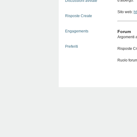
d'albergo.
Discussioni avviate
Sito web:
ht
Risposte Create
Engagements
Forum
Argomenti a
Preferiti
Risposte Cr
Ruolo foru