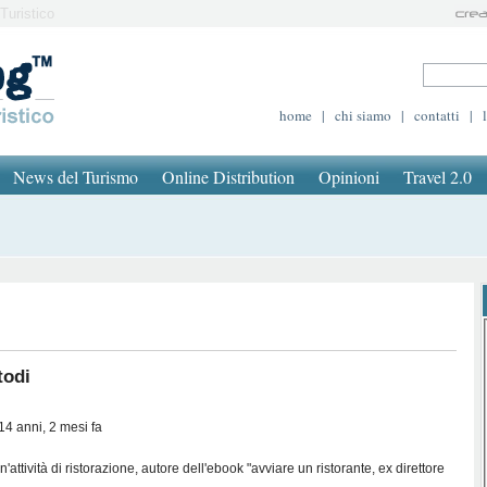
Turistico
home
|
chi siamo
|
contatti
|
News del Turismo
Online Distribution
Opinioni
Travel 2.0
todi
14 anni, 2 mesi fa
un'attività di ristorazione, autore dell'ebook "avviare un ristorante, ex direttore