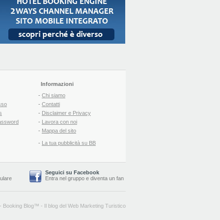
Informazioni
-
Chi siamo
sso
-
Contatti
s
-
Disclaimer e Privacy
assword
-
Lavora con noi
-
Mappa del sito
-
La tua pubblicità su BB
Seguici su Facebook
lulare
Entra nel gruppo
e
diventa un fan
-
Booking Blog
™ -
Il blog del Web Marketing Turistico