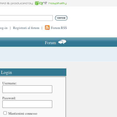
log-in
|
Registrati al forum
|
Forum RSS
Forum
Login
Username:
Password:
Mantienimi connesso