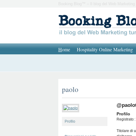
Booking Blog™ – Il blog del Web Marketing 
H
ome
Hospitality Online Marketing
paolo
@paolo
Profilo
Registrato: 
Profilo
Titolare di 