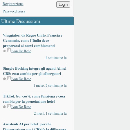
Registrazione
Login
Password persa
Ultime Discussioni
Viaggiatori da Regno Unito, Francia e
Germania, come l’Italia deve
prepararsi ai nuovi cambiamenti
da
Ivan De Rose
4 settimane fa
Simple Booking integra gli agenti AI nel
CRS: cosa cambia per gli albergatori
da
Ivan De Rose
1 mese, 2 settimane fa
TikTok Go: cos’è, come funziona e cosa
cambia per la prenotazione hotel
da
Ivan De Rose
2 mesi, 1 settimana fa
Assistenti AI per hotel: perché
l’integrazione con i CRS fa la differenza