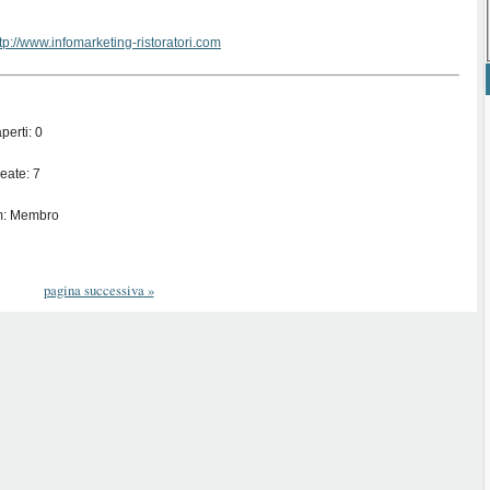
tp://www.infomarketing-ristoratori.com
perti: 0
eate: 7
m: Membro
pagina successiva
»