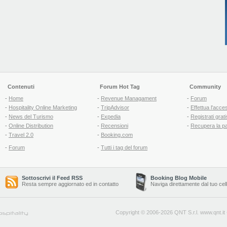
Contenuti
Forum Hot Tag
Community
-
Home
-
Revenue Managament
-
Forum
-
Hospitality Online Marketing
-
TripAdvisor
-
Effettua l'acce
-
News del Turismo
-
Expedia
-
Registrati grati
-
Online Distribution
-
Recensioni
-
Recupera la p
-
Travel 2.0
-
Booking.com
-
Forum
-
Tutti i tag del forum
Sottoscrivi il Feed RSS
Booking Blog Mobile
Resta sempre aggiornato ed in contatto
Naviga direttamente dal tuo cel
Copyright © 2006-2026 QNT S.r.l.
www.qnt.it